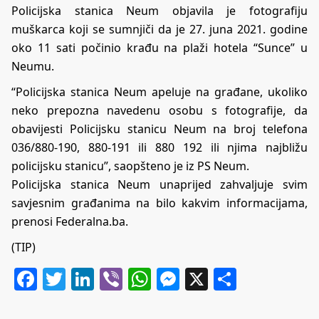
Policijska stanica Neum objavila je fotografiju
muškarca koji se sumnjiči da je 27. juna 2021. godine
oko 11 sati počinio krađu na plaži hotela “Sunce” u
Neumu.
“Policijska stanica Neum apeluje na građane, ukoliko
neko prepozna navedenu osobu s fotografije, da
obavijesti Policijsku stanicu Neum na broj telefona
036/880-190, 880-191 ili 880 192 ili njima najbližu
policijsku stanicu”, saopšteno je iz PS Neum.
Policijska stanica Neum unaprijed zahvaljuje svim
savjesnim građanima na bilo kakvim informacijama,
prenosi Federalna.ba.
(TIP)
Facebook
Twitter
LinkedIn
Viber
WhatsApp
Messenger
X
Share