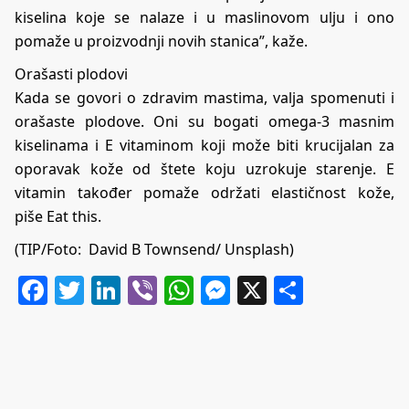
kiselina koje se nalaze i u maslinovom ulju i ono
pomaže u proizvodnji novih stanica”, kaže.
Orašasti plodovi
Kada se govori o zdravim mastima, valja spomenuti i
orašaste plodove. Oni su bogati omega-3 masnim
kiselinama i E vitaminom koji može biti krucijalan za
oporavak kože od štete koju uzrokuje starenje. E
vitamin također pomaže održati elastičnost kože,
piše
Eat this
.
(TIP/Foto: David B Townsend/ Unsplash)
Facebook
Twitter
LinkedIn
Viber
WhatsApp
Messenger
X
Share