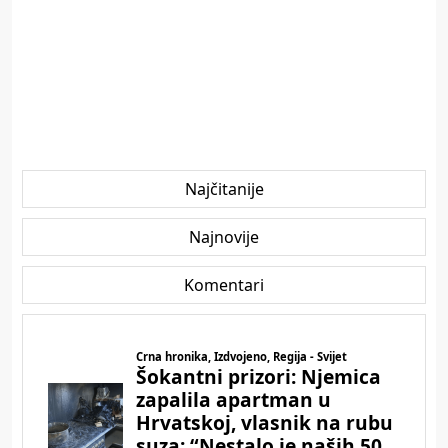
Najčitanije
Najnovije
Komentari