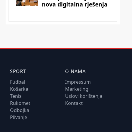
SPORT
O NAMA
Fudbal
Impressum
Košarka
Marketing
Tenis
Uslovi korištenja
Rukomet
Kontakt
Odbojka
Plivanje