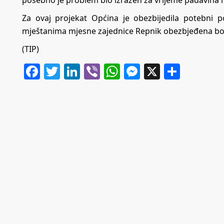
posebno je problem bio izražen za vrijeme padavina i
Za ovaj projekat Općina je obezbijedila potebni po
mještanima mjesne zajednice Repnik obezbjeđena bol
(TIP)
Facebook
Twitter
LinkedIn
Viber
WhatsApp
Messenger
X
Share