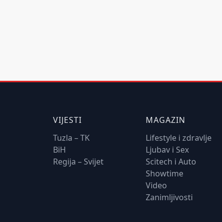
VIJESTI
MAGAZIN
Tuzla – TK
Lifestyle i zdravlje
BiH
Ljubav i Sex
Regija – Svijet
Scitech i Auto
Showtime
Video
Zanimljivosti