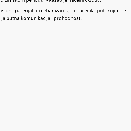
 u zimskom periodu“,- kazao je načelnik Gutić.
sipni paterijal i mehanizaciju, te uredila put kojim je
ja putna komunikacija i prohodnost.