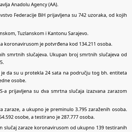
javlja Anadolu Agency (AA).
stvo Federacije BiH prijavljena su 742 uzoraka, od kojih
vanskom, Tuzlanskom i Kantonu Sarajevo.
aza koronavirusom je potvrđena kod 134.211 osoba.
jenih smrtnih slučajeva. Ukupan broj smrtnih slučajeva od
5.
 je da su u protekla 24 sata na području tog bh. entiteta
jedne osobe.
RS-a prijavljena su dva smrtna slučaja izazvana zarazom
va zaraze, a ukupno je preminulo 3.795 zaraženih osoba.
54.592 osobe, a testirano je 287.777 osoba.
dan slučaj zaraze koronavirusom od ukupno 139 testiranih