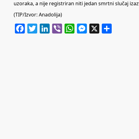
uzoraka, a nije registriran niti jedan smrtni slučaj iz
(TIP/Izvor: Anadolija)
Facebook
Twitter
LinkedIn
Viber
WhatsApp
Messenger
X
Share