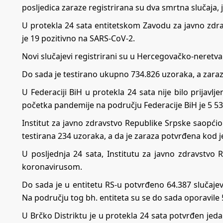
posljedica zaraze registrirana su dva smrtna slučaja, 
U protekla 24 sata entitetskom Zavodu za javno zdrav
je 19 pozitivno na SARS-CoV-2.
Novi slučajevi registrirani su u Hercegovačko-neret
Do sada je testirano ukupno 734.826 uzoraka, a zar
U Federaciji BiH u protekla 24 sata nije bilo prijavl
početka pandemije na području Federacije BiH je 5 53
Institut zа јаvnо zdrаvstvо Rеpublikе Srpskе saopćio
testirana 234 uzoraka, a da je zaraza potvrđena kod 
U pоsljеdnjа 24 sata, Institutu zа јаvnо zdrаvstvо 
koronavirusom.
Do sada je u entitetu RS-u potvrđeno 64.387 slučaje
Na području tog bh. entiteta su se do sada oporavile 
U Brčko Distriktu je u protekla 24 sata potvrđen je