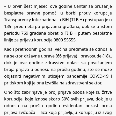
– U prvih šest mjeseci ove godine Centar za pružanje
besplatne pravne pomoći u borbi protiv korupcije
Transparency International u BiH (TI BiH) postupao je u
135 predmeta po prijavama građana, dok se u istom
periodu 769 građana obratilo TI BiH putem besplatne
linije za prijavu korupcije 0800 55555.
Kao i prethodnih godina, većina predmeta se odnosila
na sektor državne uprave (66 prijava) i pravosuđe (18),,
dok je ove godine zdravstvo oblast sa povećanjem
broja prijava u odnosu na prošlu godinu, što se može
objasniti negativnim uticajem pandemije COVID-19 i
pritiskom koji je ona izvršila na zdravstveni sektor.
Ono što zabrinjava je broj prijava osoba koje su žrtve
korupcije, koje iznose skoro 50% svih prijava, dok je u
odnosu na prošlu godinu evidentan porast broja
prijava zviždača ili lica koja prijavljuju korupciju iz svog