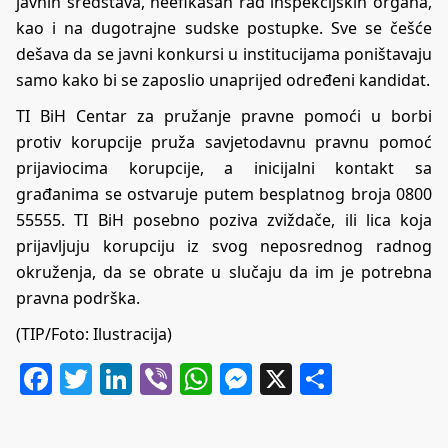
javnih sredstava, neefikasan rad inspekcijskih organa,
kao i na dugotrajne sudske postupke. Sve se češće
dešava da se javni konkursi u institucijama poništavaju
samo kako bi se zaposlio unaprijed određeni kandidat.
TI BiH Centar za pružanje pravne pomoći u borbi
protiv korupcije pruža savjetodavnu pravnu pomoć
prijaviocima korupcije, a inicijalni kontakt sa
građanima se ostvaruje putem besplatnog broja 0800
55555. TI BiH posebno poziva zviždače, ili lica koja
prijavljuju korupciju iz svog neposrednog radnog
okruženja, da se obrate u slučaju da im je potrebna
pravna podrška.
(TIP/Foto: Ilustracija)
Facebook
Twitter
LinkedIn
Viber
WhatsApp
Messenger
X
Share