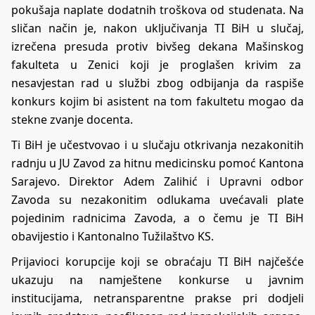
pokušaja naplate dodatnih troškova od studenata. Na
sličan način je, nakon uključivanja TI BiH u slučaj,
izrečena presuda protiv bivšeg dekana Mašinskog
fakulteta u Zenici koji je proglašen krivim za
nesavjestan rad u službi zbog odbijanja da raspiše
konkurs kojim bi asistent na tom fakultetu mogao da
stekne zvanje docenta.
Ti BiH je učestvovao i u slučaju otkrivanja nezakonitih
radnju u JU Zavod za hitnu medicinsku pomoć Kantona
Sarajevo. Direktor Adem Zalihić i Upravni odbor
Zavoda su nezakonitim odlukama uvećavali plate
pojedinim radnicima Zavoda, a o čemu je TI BiH
obavijestio i Kantonalno Tužilaštvo KS.
Prijavioci korupcije koji se obraćaju TI BiH najčešće
ukazuju na namještene konkurse u javnim
institucijama, netransparentne prakse pri dodjeli