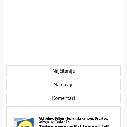
Najčitanije
Najnovije
Komentari