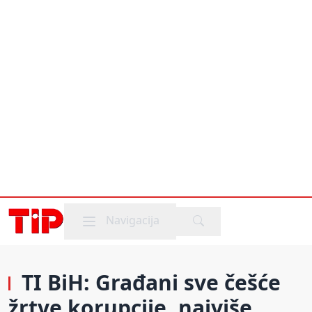
Mobile menu
Navigacija
TI BiH: Građani sve češće
žrtve korupcije, najviše