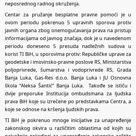
neposrednog radnog okruženja.
Centar za pružanje besplatne pravne pomoći je u
ovom periodu pokrenuo 5 upravnih sporova protiv
javnih organa zbog onemogućavanja prava na pristup
informacijama od javnog značaja, dok je u navedenom
periodu doneseno 5 presuda nadležnih sudova u
korist TI BiH, u sporovima protiv: Republičke uprave za
geodetske i imovinsko-pravne poslove RS, Ministarstva
poljoprivrede, šumarstva i vodoprivrede RS, Grada
Banja Luka, Gas-Res d.o.o. Banja Luka i JU Osnovna
škola “Aleksa Šantić” Banja Luka. Takođe se ističu i
dvije preporuke Institucija ombudsmana za ljudska
prava BiH koje su izrečene po predstavkama Centra, a
koje se odnose na kršenja ljudskih prava.
TI BiH je pokrenuo mnoge inicijative za unapređenje
zakonskog okvira u različitim oblastima od kojih su
najvažnije prijedlozi za unapređenje zakonske zaštite