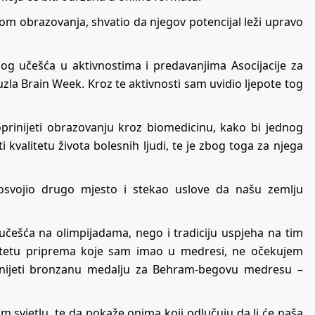
okom obrazovanja, shvatio da njegov potencijal leži upravo
og učešća u aktivnostima i predavanjima Asocijacije za
zla Brain Week. Kroz te aktivnosti sam uvidio ljepote tog
prinijeti obrazovanju kroz biomedicinu, kako bi jednog
valitetu života bolesnih ljudi, te je zbog toga za njega
osvojio drugo mjesto i stekao uslove da našu zemlju
učešća na olimpijadama, nego i tradiciju uspjeha na tim
litetu priprema koje sam imao u medresi, ne očekujem
m donijeti bronzanu medalju za Behram-begovu medresu –
m svjetlu, te da pokaže onima koji odlučuju da li će naša