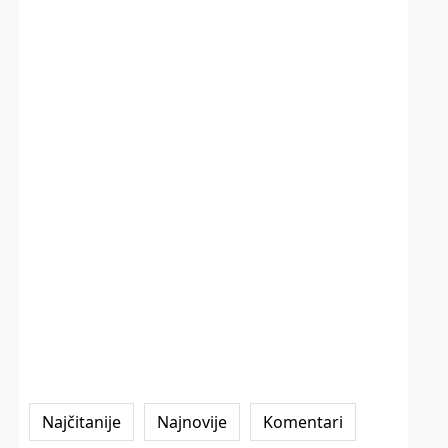
Najčitanije
Najnovije
Komentari