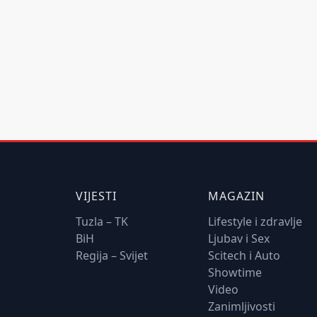
VIJESTI
MAGAZIN
Tuzla – TK
Lifestyle i zdravlje
BiH
Ljubav i Sex
Regija – Svijet
Scitech i Auto
Showtime
Video
Zanimljivosti