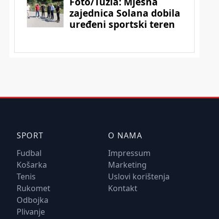
SPORT
O NAMA
Fudbal
Impressum
Košarka
Marketing
Tenis
Uslovi korištenja
Rukomet
Kontakt
Odbojka
Plivanje