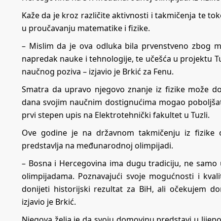
Kaže da je kroz različite aktivnosti i takmičenja te t
u proučavanju matematike i fizike.
– Mislim da je ova odluka bila prvenstveno zbog m
napredak nauke i tehnologije, te učešća u projektu Tu
naučnog poziva – izjavio je Brkić za Fenu.
Smatra da upravo njegovo znanje iz fizike može do
dana svojim naučnim dostignućima mogao poboljšati k
prvi stepen upis na Elektrotehnički fakultet u Tuzli.
Ove godine je na državnom takmičenju iz fizike 
predstavlja na međunarodnoj olimpijadi.
– Bosna i Hercegovina ima dugu tradiciju, ne samo 
olimpijadama. Poznavajući svoje mogućnosti i kva
donijeti historijski rezultat za BiH, ali očekuje
izjavio je Brkić.
Njegova želja je da svoju domovinu predstavi u lijepo