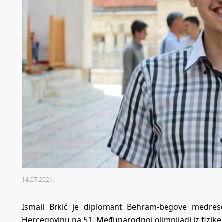
14.07.2021.
Ismail Brkić je diplomant Behram-begove medrese 
Hercegovinu na 51. Međunarodnoj olimpijadi iz fizike 