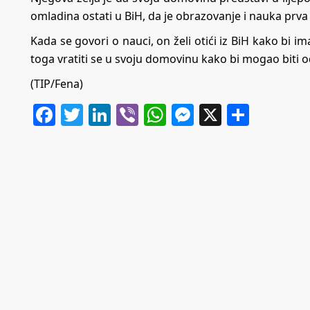
omladina ostati u BiH, da je obrazovanje i nauka prv
Kada se govori o nauci, on želi otići iz BiH kako bi imao
toga vratiti se u svoju domovinu kako bi mogao biti od
(TIP/Fena)
Facebook
Twitter
LinkedIn
Viber
WhatsApp
Messenger
X
Share