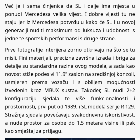
Već je i sama činjenica da SL i dalje ima mjesta u
ponudi Mercedesa velika vijest. I dobre vijesti tu ne
staju jer iz Mercedesa potvrđuju kako će SL i u novoj
generaciji nuditi maksimum od luksuza i udobnosti s
jedne te sportskih performansi s druge strane.
Prve fotografije interijera zorno otkrivaju na što se tu
misli. Fini materijali, precizna završna izrada i briga za
detalje su standardna razina ovog modela, a sada kao
novost stiže podesivi 11.9” zaslon na središnjoj konzoli,
usmjeren prema vozaču i s obiljem mogućnosti
izvedenih kroz MBUX sustav. Također, SL nudi 2+2
konfiguraciju sjedala te više funkcionalnosti i
prostornosti, prvi put od 1989. i SL modela serije R 129.
Stražnja sjedala povećavaju svakodnevnu iskoristivost,
a nude prostor za osobe do 1.5 metara visine ili pak
kao smještaj za prtljagu.