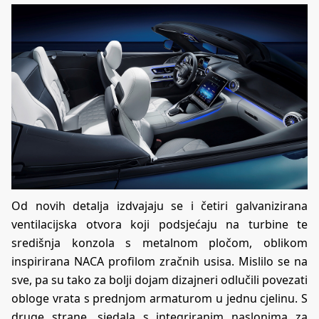
Od novih detalja izdvajaju se i četiri galvanizirana
ventilacijska otvora koji podsjećaju na turbine te
središnja konzola s metalnom pločom, oblikom
inspirirana NACA profilom zračnih usisa. Mislilo se na
sve, pa su tako za bolji dojam dizajneri odlučili povezati
obloge vrata s prednjom armaturom u jednu cjelinu. S
druge strane, sjedala s integriranim naslonima za