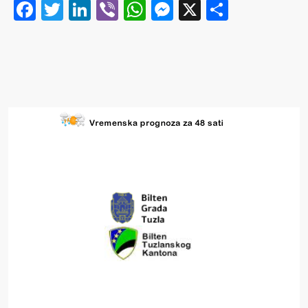
Facebook
Twitter
LinkedIn
Viber
WhatsApp
Messenger
X
Share