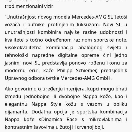
trodimenzionalni vizir.
“Unutrašnjost novog modela Mercedes-AMG SL tetoši
vozača i putnike profinjenim luksuzom. Novi SL u
unutrašnjosti kombinira najviše razine udobnosti i
kvalitete s točno određenom razinom sportske note.
Visokokvalitetna kombinacija analognog svijeta i
tehnološki napredne digitalne opreme čini jedno
jasnim: novi SL predstavlja ponovo rođenu ikonu za
modernu eru”, kaže Philipp Schiemer, predsjednik
Upravnog odbora tvrtke Mercedes-AMG GmbH.
Ako govorimo o uređenju interijera, kupci mogu birati
između jednobojne ili dvobojne Nappa kože, kao i
elegantnu Nappa Style kožu s vezom u obliku
dijamanta. Dodatna opcija je sportska kombinacija
Nappa kože sDinamica Race s mikrovlaknima i
kontrastnim šavovima u žutoj ili crvenoj boji.