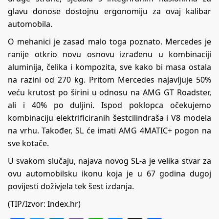
glavu donose dostojnu ergonomiju za ovaj kalibar
automobila.
O mehanici je zasad malo toga poznato. Mercedes je
ranije otkrio novu osnovu izrađenu u kombinaciji
aluminija, čelika i kompozita, sve kako bi masa ostala
na razini od 270 kg. Pritom Mercedes najavljuje 50%
veću krutost po širini u odnosu na AMG GT Roadster,
ali i 40% po duljini. Ispod poklopca očekujemo
kombinaciju elektrificiranih šestcilindraša i V8 modela
na vrhu. Također, SL će imati AMG 4MATIC+ pogon na
sve kotače.
U svakom slučaju, najava novog SL-a je velika stvar za
ovu automobilsku ikonu koja je u 67 godina dugoj
povijesti doživjela tek šest izdanja.
(TIP/Izvor:
Index.hr
)