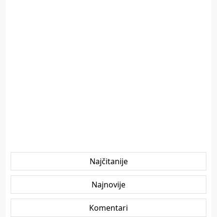
Najčitanije
Najnovije
Komentari