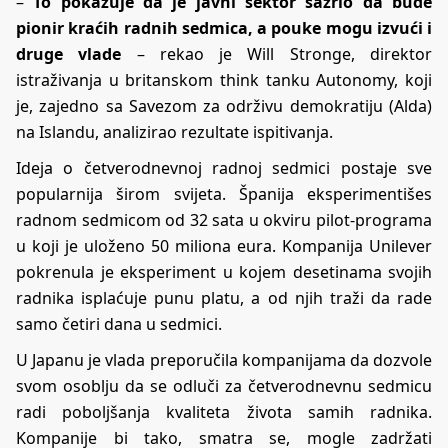
–
To pokazuje da je javni sektor sazrio da bude
pionir kraćih radnih sedmica, a pouke mogu izvući i
druge vlade
– rekao je Will Stronge, direktor
istraživanja u britanskom think tanku Autonomy, koji
je, zajedno sa Savezom za održivu demokratiju (Alda)
na Islandu, analizirao rezultate ispitivanja.
Ideja o četverodnevnoj radnoj sedmici postaje sve
popularnija širom svijeta. Španija eksperimentišes
radnom sedmicom od 32 sata u okviru pilot-programa
u koji je uloženo 50 miliona eura. Kompanija Unilever
pokrenula je eksperiment u kojem desetinama svojih
radnika isplaćuje punu platu, a od njih traži da rade
samo četiri dana u sedmici.
U Japanu je vlada preporučila kompanijama da dozvole
svom osoblju da se odluči za četverodnevnu sedmicu
radi poboljšanja kvaliteta života samih radnika.
Kompanije bi tako, smatra se, mogle zadržati