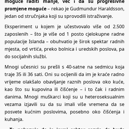
moguće raditi manje, već i da su progresivne
promjene moguće
– rekao je Gudmundur Haraldsson,
jedan od stručnjaka koji su sprovodili istraživanje.
Eksperiment u kojem je učestvovalo više od 2.500
zaposlenih – što je više od 1 posto cjelokupne radne
populacije Islanda – obuhvatio je širok spektar radnih
mjesta, od vrtića, preko bolnica i uredskih poslova, pa
do socijalnih službi.
Mnogi učesnici su prešli s 40-satne na sedmicu koja
traje 35 ili 36 sati. Oni su ocijenili da im je kraće radno
vrijeme olakšalo obavljanje raznih poslova oko kuće,
kao što su kupovina ili čišćenje – i to čak i radnim
danima. Mnogi muškarci koji su u heteroseksualnim
vezama izjavili su da su imali više vremena da se
posvete kućnim poslovima, posebno oko čišćenja i
kuhanja.