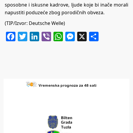
sposobne i iskusne kadrove, ljude koje bi inače morali
napustiti poduzeće zbog porodičnih obveza.
(TIP/Izvor:
Deutsche Welle
)
Facebook
Twitter
LinkedIn
Viber
WhatsApp
Messenger
X
Share