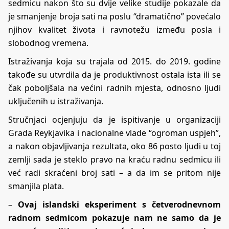
sedmicu nakon što su dvije velike studije pokazale da
je smanjenje broja sati na poslu “dramatično” povećalo
njihov kvalitet života i ravnotežu između posla i
slobodnog vremena.
Istraživanja koja su trajala od 2015. do 2019. godine
takođe su utvrdila da je produktivnost ostala ista ili se
čak poboljšala na većini radnih mjesta, odnosno ljudi
uključenih u istraživanja.
Stručnjaci ocjenjuju da je ispitivanje u organizaciji
Grada Reykjavika i nacionalne vlade “ogroman uspjeh”,
a nakon objavljivanja rezultata, oko 86 posto ljudi u toj
zemlji sada je steklo pravo na kraću radnu sedmicu ili
već radi skraćeni broj sati – a da im se pritom nije
smanjila plata.
–
Ovaj islandski eksperiment s četverodnevnom
radnom sedmicom pokazuje nam ne samo da je