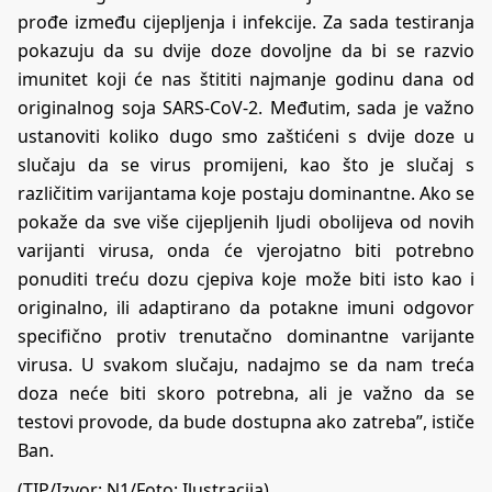
prođe između cijepljenja i infekcije. Za sada testiranja
pokazuju da su dvije doze dovoljne da bi se razvio
imunitet koji će nas štititi najmanje godinu dana od
originalnog soja SARS-CoV-2. Međutim, sada je važno
ustanoviti koliko dugo smo zaštićeni s dvije doze u
slučaju da se virus promijeni, kao što je slučaj s
različitim varijantama koje postaju dominantne. Ako se
pokaže da sve više cijepljenih ljudi obolijeva od novih
varijanti virusa, onda će vjerojatno biti potrebno
ponuditi treću dozu cjepiva koje može biti isto kao i
originalno, ili adaptirano da potakne imuni odgovor
specifično protiv trenutačno dominantne varijante
virusa. U svakom slučaju, nadajmo se da nam treća
doza neće biti skoro potrebna, ali je važno da se
testovi provode, da bude dostupna ako zatreba”, ističe
Ban.
(TIP/Izvor:
N1
/Foto: Ilustracija)