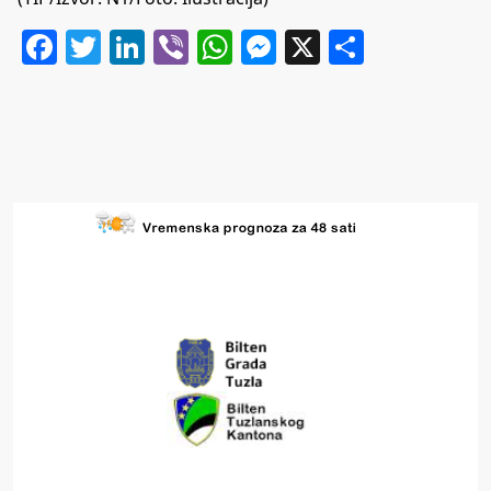
Facebook
Twitter
LinkedIn
Viber
WhatsApp
Messenger
X
Share