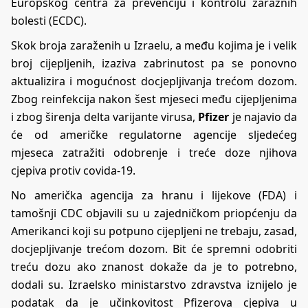
Europskog centra za prevenciju i kontrolu zaraznih
bolesti (ECDC).
Skok broja zaraženih u Izraelu, a među kojima je i velik
broj cijepljenih, izaziva zabrinutost pa se ponovno
aktualizira i mogućnost docjepljivanja trećom dozom.
Zbog reinfekcija nakon šest mjeseci među cijepljenima
i zbog širenja delta varijante virusa,
Pfizer
je najavio da
će od američke regulatorne agencije sljedećeg
mjeseca zatražiti odobrenje i treće doze njihova
cjepiva protiv covida-19.
No američka agencija za hranu i lijekove (FDA) i
tamošnji CDC objavili su u zajedničkom priopćenju da
Amerikanci koji su potpuno cijepljeni ne trebaju, zasad,
docjepljivanje trećom dozom. Bit će spremni odobriti
treću dozu ako znanost dokaže da je to potrebno,
dodali su. Izraelsko ministarstvo zdravstva iznijelo je
podatak da je učinkovitost Pfizerova cjepiva u