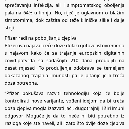
sprečavanju infekcija, ali i simptomatskog oboljenja
pala na 64% u lipnju. No, riječ je uglavnom o blažim
simptomima, dok zaštita od teže kliničke slike i dalje
stoji.
Pfizer radi na poboljšanju cjepiva
Pfizerova najava treće doze dolazi gotovo istovremeno
s najavom kako će se trajanje europskih digitalnih
covid-potvrda sa sadašnjih 210 dana produljiti na
deset mjeseci. To produljenje odobrava se temeljem
dokazanog trajanja imunosti pa je pitanje je li treća
doza potrebna.
“Pfizer pokušava razviti tehnologiju koja će bolje
kontrolirati nove varijante, vođeni idejom da bi treća
doza cjepiva mogla izazvati jači, dugotrajniji i širi imuni
odgovor. Moguće je da to neće ni biti potrebno iz
razloga koje ste naveli, ali i zato što dvije doze cjepiva