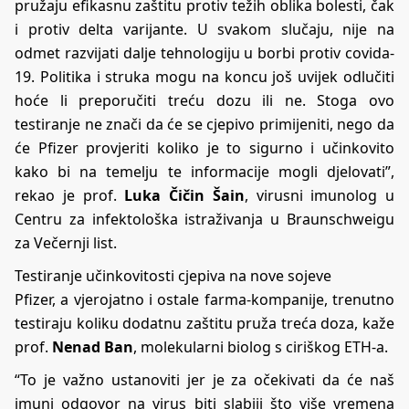
pružaju efikasnu zaštitu protiv težih oblika bolesti, čak
i protiv delta varijante. U svakom slučaju, nije na
odmet razvijati dalje tehnologiju u borbi protiv covida-
19. Politika i struka mogu na koncu još uvijek odlučiti
hoće li preporučiti treću dozu ili ne. Stoga ovo
testiranje ne znači da će se cjepivo primijeniti, nego da
će Pfizer provjeriti koliko je to sigurno i učinkovito
kako bi na temelju te informacije mogli djelovati”,
rekao je prof.
Luka Čičin Šain
, virusni imunolog u
Centru za infektološka istraživanja u Braunschweigu
za
Večernji list.
Testiranje učinkovitosti cjepiva na nove sojeve
Pfizer, a vjerojatno i ostale farma-kompanije, trenutno
testiraju koliku dodatnu zaštitu pruža treća doza, kaže
prof.
Nenad Ban
, molekularni biolog s ciriškog ETH-a.
“To je važno ustanoviti jer je za očekivati da će naš
imuni odgovor na virus biti slabiji što više vremena