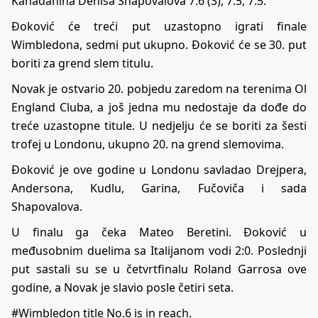
Kanađanina Denisa Shapovalova 7:6 (3), 7:5, 7:5.
Đoković će treći put uzastopno igrati finale
Wimbledona, sedmi put ukupno. Đoković će se 30. put
boriti za grend slem titulu.
Novak je ostvario 20. pobjedu zaredom na terenima Ol
England Cluba, a još jedna mu nedostaje da dođe do
treće uzastopne titule. U nedjelju će se boriti za šesti
trofej u Londonu, ukupno 20. na grend slemovima.
Đoković je ove godine u Londonu savladao Drejpera,
Andersona, Kudlu, Garina, Fučoviča i sada
Shapovalova.
U finalu ga čeka Mateo Beretini. Đoković u
međusobnim duelima sa Italijanom vodi 2:0. Poslednji
put sastali su se u četvrtfinalu Roland Garrosa ove
godine, a Novak je slavio posle četiri seta.
#Wimbledon
title No.6 is in reach.