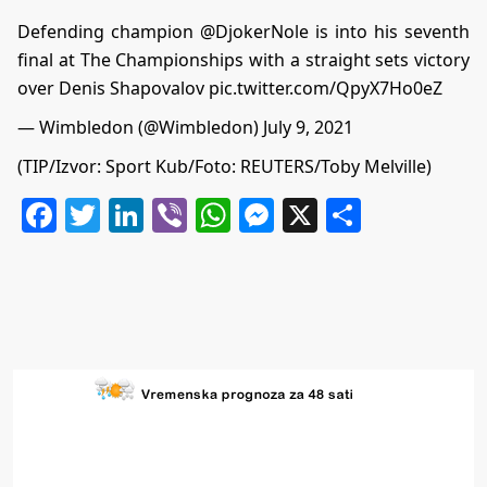
Defending champion
@DjokerNole
is into his seventh
final at The Championships with a straight sets victory
over Denis Shapovalov
pic.twitter.com/QpyX7Ho0eZ
— Wimbledon (@Wimbledon)
July 9, 2021
(TIP/Izvor: Sport Kub/Foto: REUTERS/Toby Melville)
Facebook
Twitter
LinkedIn
Viber
WhatsApp
Messenger
X
Share