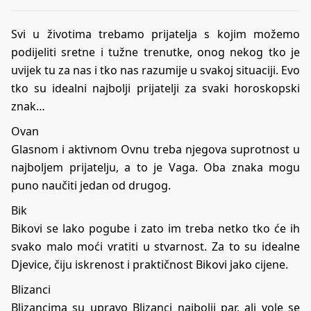
Svi u životima trebamo prijatelja s kojim možemo
podijeliti sretne i tužne trenutke, onog nekog tko je
uvijek tu za nas i tko nas razumije u svakoj situaciji. Evo
tko su idealni najbolji prijatelji za svaki horoskopski
znak…
Ovan
Glasnom i aktivnom Ovnu treba njegova suprotnost u
najboljem prijatelju, a to je Vaga. Oba znaka mogu
puno naučiti jedan od drugog.
Bik
Bikovi se lako pogube i zato im treba netko tko će ih
svako malo moći vratiti u stvarnost. Za to su idealne
Djevice, čiju iskrenost i praktičnost Bikovi jako cijene.
Blizanci
Blizancima su upravo Blizanci najbolji par, ali vole se