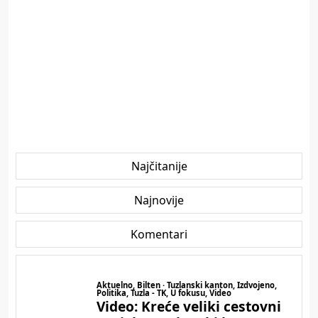
Najčitanije
Najnovije
Komentari