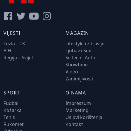
VIJESTI
MAGAZIN
Tuzla – TK
Lifestyle i zdravlje
BiH
Ljubav i Sex
Regija – Svijet
Scitech i Auto
Showtime
Video
Zanimljivosti
SPORT
O NAMA
Fudbal
Impressum
Košarka
Marketing
Tenis
Uslovi korištenja
Rukomet
Kontakt