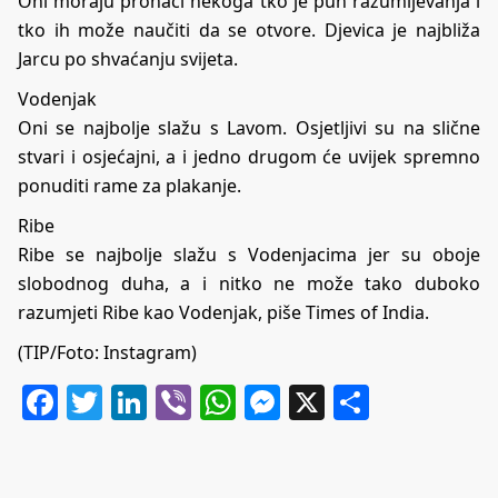
Oni moraju pronaći nekoga tko je pun razumijevanja i
tko ih može naučiti da se otvore. Djevica je najbliža
Jarcu po shvaćanju svijeta.
Vodenjak
Oni se najbolje slažu s Lavom. Osjetljivi su na slične
stvari i osjećajni, a i jedno drugom će uvijek spremno
ponuditi rame za plakanje.
Ribe
Ribe se najbolje slažu s Vodenjacima jer su oboje
slobodnog duha, a i nitko ne može tako duboko
razumjeti Ribe kao Vodenjak, piše
Times of India
.
(TIP/Foto: Instagram)
Facebook
Twitter
LinkedIn
Viber
WhatsApp
Messenger
X
Share