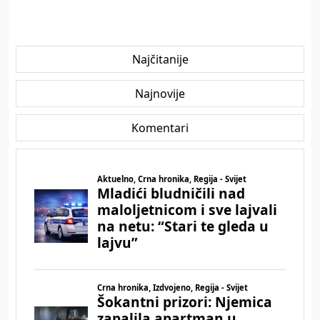
Najčitanije
Najnovije
Komentari