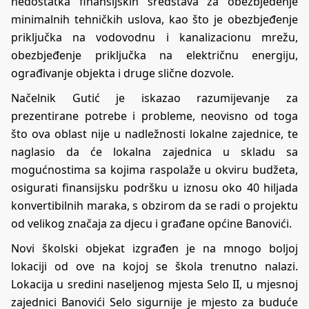
nedostatka finansijskih sredstava za obezbjeđenje
minimalnih tehničkih uslova, kao što je obezbjeđenje
priključka na vodovodnu i kanalizacionu mrežu,
obezbjeđenje priključka na električnu energiju,
ograđivanje objekta i druge slične dozvole.
Načelnik Gutić je iskazao razumijevanje za
prezentirane potrebe i probleme, neovisno od toga
što ova oblast nije u nadležnosti lokalne zajednice, te
naglasio da će lokalna zajednica u skladu sa
mogućnostima sa kojima raspolaže u okviru budžeta,
osigurati finansijsku podršku u iznosu oko 40 hiljada
konvertibilnih maraka, s obzirom da se radi o projektu
od velikog značaja za djecu i građane općine Banovići.
Novi školski objekat izgrađen je na mnogo boljoj
lokaciji od ove na kojoj se škola trenutno nalazi.
Lokacija u sredini naseljenog mjesta Selo II, u mjesnoj
zajednici Banovići Selo sigurnije je mjesto za buduće