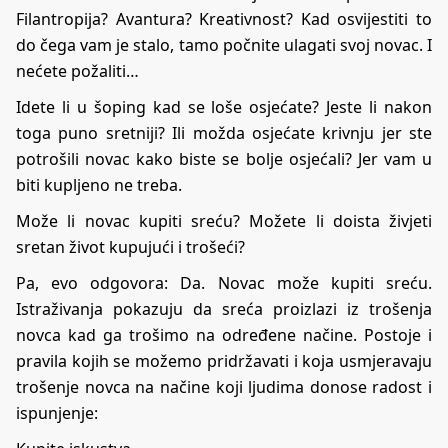
Filantropija? Avantura? Kreativnost? Kad osvijestiti to
do čega vam je stalo, tamo počnite ulagati svoj novac. I
nećete požaliti…
Idete li u šoping kad se loše osjećate? Jeste li nakon
toga puno sretniji? Ili možda osjećate krivnju jer ste
potrošili novac kako biste se bolje osjećali? Jer vam u
biti kupljeno ne treba.
Može li novac kupiti sreću? Možete li doista živjeti
sretan život kupujući i trošeći?
Pa, evo odgovora: Da. Novac može kupiti sreću.
Istraživanja pokazuju da sreća proizlazi iz trošenja
novca kad ga trošimo na određene načine. Postoje i
pravila kojih se možemo pridržavati i koja usmjeravaju
trošenje novca na načine koji ljudima donose radost i
ispunjenje: