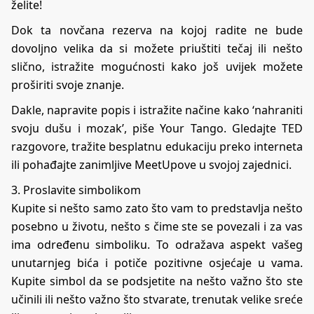
želite!
Dok ta novčana rezerva na kojoj radite ne bude
dovoljno velika da si možete priuštiti tečaj ili nešto
slično, istražite mogućnosti kako još uvijek možete
proširiti svoje znanje.
Dakle, napravite popis i istražite načine kako ‘nahraniti
svoju dušu i mozak’, piše
Your Tango
. Gledajte TED
razgovore, tražite besplatnu edukaciju preko interneta
ili pohađajte zanimljive MeetUpove u svojoj zajednici.
3. Proslavite simbolikom
Kupite si nešto samo zato što vam to predstavlja nešto
posebno u životu, nešto s čime ste se povezali i za vas
ima određenu simboliku. To odražava aspekt vašeg
unutarnjeg bića i potiče pozitivne osjećaje u vama.
Kupite simbol da se podsjetite na nešto važno što ste
učinili ili nešto važno što stvarate, trenutak velike sreće