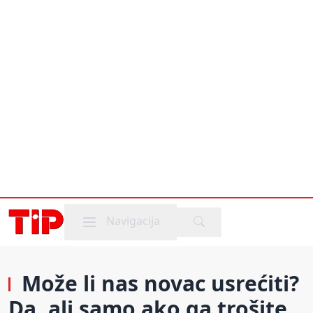
Mobile menu
Navigacija
Može li nas novac usrećiti?
Da, ali samo ako ga trošite