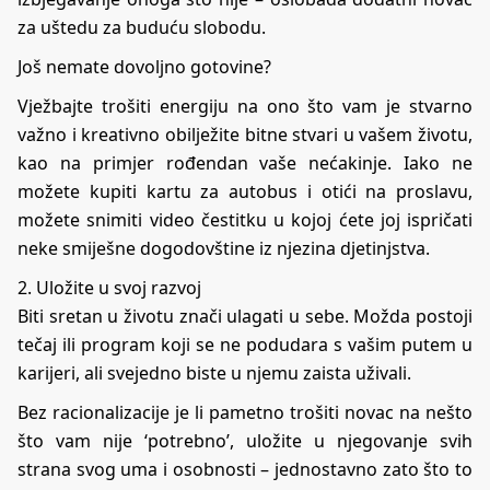
za uštedu za buduću slobodu.
Još nemate dovoljno gotovine?
Vježbajte trošiti energiju na ono što vam je stvarno
važno i kreativno obilježite bitne stvari u vašem životu,
kao na primjer rođendan vaše nećakinje. Iako ne
možete kupiti kartu za autobus i otići na proslavu,
možete snimiti video čestitku u kojoj ćete joj ispričati
neke smiješne dogodovštine iz njezina djetinjstva.
2. Uložite u svoj razvoj
Biti sretan u životu znači ulagati u sebe. Možda postoji
tečaj ili program koji se ne podudara s vašim putem u
karijeri, ali svejedno biste u njemu zaista uživali.
Bez racionalizacije je li pametno trošiti novac na nešto
što vam nije ‘potrebno’, uložite u njegovanje svih
strana svog uma i osobnosti – jednostavno zato što to