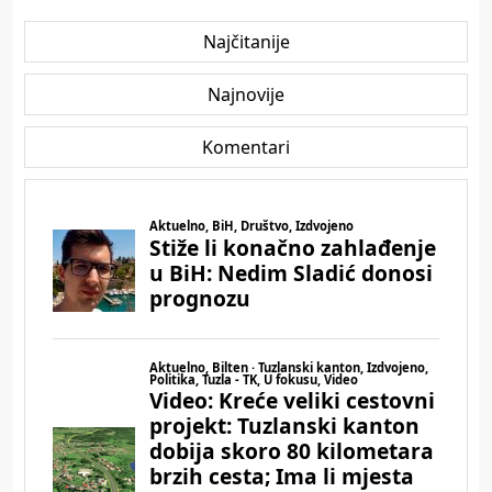
Najčitanije
Najnovije
Komentari