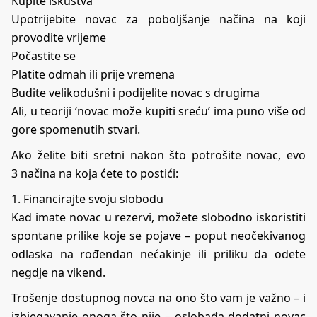
Kupite iskustva
Upotrijebite novac za poboljšanje načina na koji
provodite vrijeme
Počastite se
Platite odmah ili prije vremena
Budite velikodušni i podijelite novac s drugima
Ali, u teoriji ‘novac može kupiti sreću’ ima puno više od
gore spomenutih stvari.
Ako želite biti sretni nakon što potrošite novac, evo
3 načina na koja ćete to postići:
1. Financirajte svoju slobodu
Kad imate novac u rezervi, možete slobodno iskoristiti
spontane prilike koje se pojave – poput neočekivanog
odlaska na rođendan nećakinje ili priliku da odete
negdje na vikend.
Trošenje dostupnog novca na ono što vam je važno – i
izbjegavanje onoga što nije – oslobađa dodatni novac