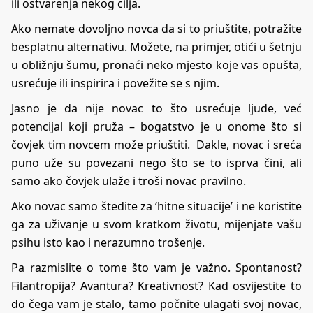
ili ostvarenja nekog cilja.
Ako nemate dovoljno novca da si to priuštite, potražite
besplatnu alternativu. Možete, na primjer, otići u šetnju
u obližnju šumu, pronaći neko mjesto koje vas opušta,
usrećuje ili inspirira i povežite se s njim.
Jasno je da nije novac to što usrećuje ljude, već
potencijal koji pruža – bogatstvo je u onome što si
čovjek tim novcem može priuštiti. Dakle, novac i sreća
puno uže su povezani nego što se to isprva čini, ali
samo ako čovjek ulaže i troši novac pravilno.
Ako novac samo štedite za ‘hitne situacije’ i ne koristite
ga za uživanje u svom kratkom životu, mijenjate vašu
psihu isto kao i nerazumno trošenje.
Pa razmislite o tome što vam je važno. Spontanost?
Filantropija? Avantura? Kreativnost? Kad osvijestite to
do čega vam je stalo, tamo počnite ulagati svoj novac,