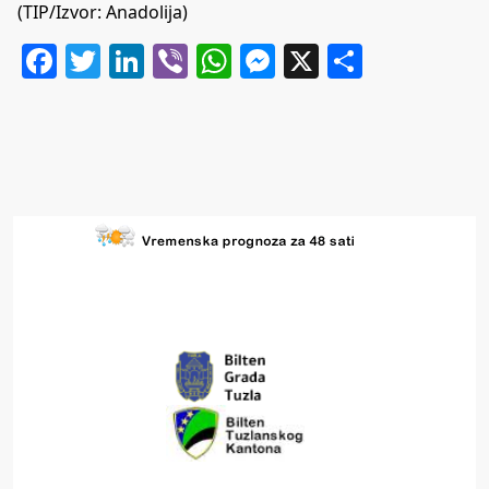
(TIP/Izvor: Anadolija)
Facebook
Twitter
LinkedIn
Viber
WhatsApp
Messenger
X
Share