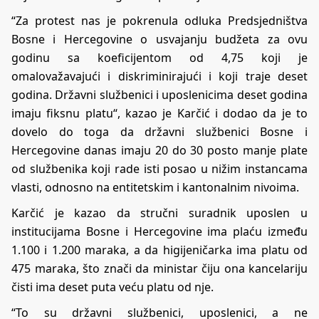
“Za protest nas je pokrenula odluka Predsjedništva
Bosne i Hercegovine o usvajanju budžeta za ovu
godinu sa koeficijentom od 4,75 koji je
omalovažavajući i diskriminirajući i koji traje deset
godina. Državni službenici i uposlenicima deset godina
imaju fiksnu platu“, kazao je Karčić i dodao da je to
dovelo do toga da državni službenici Bosne i
Hercegovine danas imaju 20 do 30 posto manje plate
od službenika koji rade isti posao u nižim instancama
vlasti, odnosno na entitetskim i kantonalnim nivoima.
Karčić je kazao da stručni suradnik uposlen u
institucijama Bosne i Hercegovine ima plaću između
1.100 i 1.200 maraka, a da higijeničarka ima platu od
475 maraka, što znači da ministar čiju ona kancelariju
čisti ima deset puta veću platu od nje.
“To su državni službenici, uposlenici, a ne