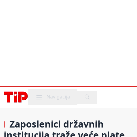
Mobile menu
Navigacija
Zaposlenici državnih
institucija traže veće plate