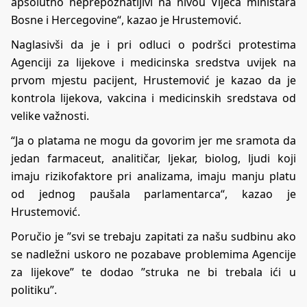
apsolutno neprepoznatljivi na nivou Vijeća ministara
Bosne i Hercegovine“, kazao je Hrustemović.
Naglasivši da je i pri odluci o podršci protestima
Agenciji za lijekove i medicinska sredstva uvijek na
prvom mjestu pacijent, Hrustemović je kazao da je
kontrola lijekova, vakcina i medicinskih sredstava od
velike važnosti.
“Ja o platama ne mogu da govorim jer me sramota da
jedan farmaceut, analitičar, ljekar, biolog, ljudi koji
imaju rizikofaktore pri analizama, imaju manju platu
od jednog paušala parlamentarca“, kazao je
Hrustemović.
Poručio je ”svi se trebaju zapitati za našu sudbinu ako
se nadležni uskoro ne pozabave problemima Agencije
za lijekove” te dodao ”struka ne bi trebala ići u
politiku”.