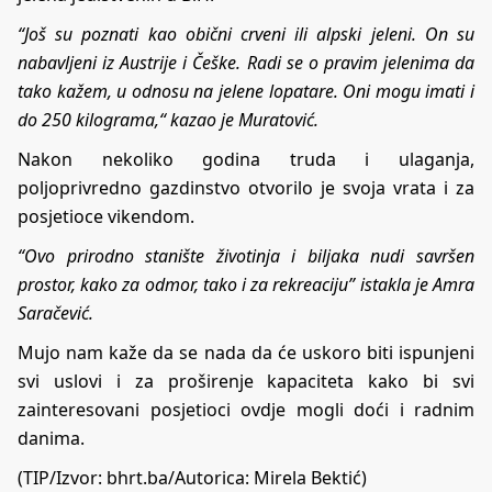
“Još su poznati kao obični crveni ili alpski jeleni. On su
nabavljeni iz Austrije i Češke. Radi se o pravim jelenima da
tako kažem, u odnosu na jelene lopatare. Oni mogu imati i
do 250 kilograma,“ kazao je Muratović.
Nakon nekoliko godina truda i ulaganja,
poljoprivredno gazdinstvo otvorilo je svoja vrata i za
posjetioce vikendom.
“Ovo prirodno stanište životinja i biljaka nudi savršen
prostor, kako za odmor, tako i za rekreaciju” istakla je Amra
Saračević.
Mujo nam kaže da se nada da će uskoro biti ispunjeni
svi uslovi i za proširenje kapaciteta kako bi svi
zainteresovani posjetioci ovdje mogli doći i radnim
danima.
(TIP/Izvor:
bhrt.ba
/Autorica: Mirela Bektić)