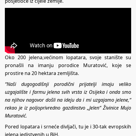
posjetioce iz cijele zemlje.
Oko 200 jelena,većinom lopatara, svoje stanište su
pronašli na imanju porodice Muratović, koje se
prostire na 20 hektara zemljišta.
“Naši dugogodišnji porodični prijatelji imaju veliko
uzgajalište i farmu jelena svih vrsta iz Osijeka i onda smo
na njihov nagovor došli na ideju da i mi uzgajamo jelene,“
rekao je iz poljoprivredno gazdinstvo „Jelen“ Živinice Mujo
Muratović.
Pored lopatara i srneće divljači, tu je i 30-tak evropskih
jelena jedistvenih u BiH.