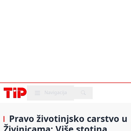
Mobile menu
Navigacija
Pravo životinjsko carstvo u
Živinicama: Više stotina