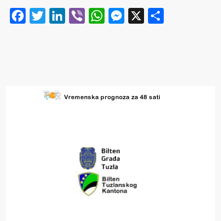
Facebook
Twitter
LinkedIn
Viber
WhatsApp
Messenger
X
Share