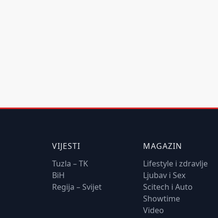
VIJESTI
MAGAZIN
Tuzla – TK
Lifestyle i zdravlje
BiH
Ljubav i Sex
Regija – Svijet
Scitech i Auto
Showtime
Video