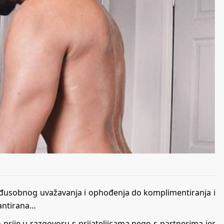
eđusobnog uvažavanja i ophođenja do komplimentiranja i
rantirana…
prije u razgovoru s prijateljicama nego s partnerima jer