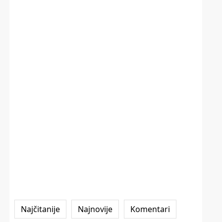
Najčitanije
Najnovije
Komentari