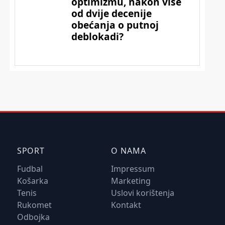
SPORT
O NAMA
Fudbal
Impressum
Košarka
Marketing
Tenis
Uslovi korištenja
Rukomet
Kontakt
Odbojka