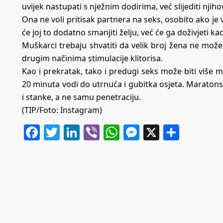
uvijek nastupati s nježnim dodirima, već slijediti njihov
Ona ne voli pritisak partnera na seks, osobito ako je
će joj to dodatno smanjiti želju, već će ga doživjeti k
Muškarci trebaju shvatiti da velik broj žena ne može 
drugim načinima stimulacije klitorisa.
Kao i prekratak, tako i predugi seks može biti više 
20 minuta vodi do utrnuća i gubitka osjeta. Maratonsk
i stanke, a ne samu penetraciju.
(TIP/Foto: Instagram)
Facebook
Twitter
LinkedIn
Viber
WhatsApp
Messenger
X
Share