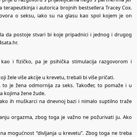
na terapeutkinja i autorica brojnih bestsellera Tracey Cox.
govora o seksu, iako su na glasu kao spol kojem je on
a da postoje stvari bi koje pripadnici i jednog i drugog
4sata.hr
.
ao i fizičko, pa je psihička stimulacija razgovorom i
ji žele više akcije u krevetu, trebali bi više pričati.
to je žena odmornija za seks. Također, to pomaže i u
za kojima žene žude.
 ako ih muškarci na dnevnoj bazi i nimalo suptilno traže
anju orgazma, zbog toga je važno ne požurivati ju. Ako
 na mogućnost “divljanja u krevetu”. Zbog toga ne treba