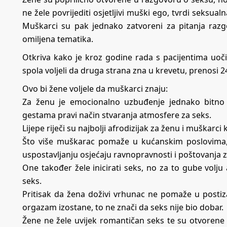
ne žele povrijediti osjetljivi muški ego, tvrdi seksual
Muškarci su pak jednako zatvoreni za pitanja raz
omiljena tematika.
Otkriva kako je kroz godine rada s pacijentima uočil
spola voljeli da druga strana zna u krevetu, prenosi
2
Ovo bi žene voljele da muškarci znaju:
Za ženu je emocionalno uzbuđenje jednako bitno k
gestama pravi način stvaranja atmosfere za seks.
Lijepe riječi su najbolji afrodizijak za ženu i muškarci ko
Što više muškarac pomaže u kućanskim poslovima, 
uspostavljanju osjećaju ravnopravnosti i poštovanja 
One također žele inicirati seks, no za to gube volju
seks.
Pritisak da žena doživi vrhunac ne pomaže u postiz
orgazam izostane, to ne znači da seks nije bio dobar.
Žene ne žele uvijek romantičan seks te su otvorene