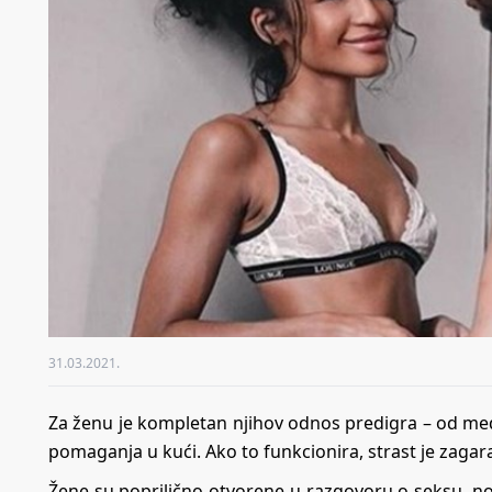
31.03.2021.
Za ženu je kompletan njihov odnos predigra – od m
pomaganja u kući. Ako to funkcionira, strast je zaga
Žene su poprilično otvorene u razgovoru o seksu, no 