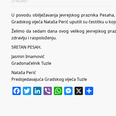
27.03.2021.
U povodu obilježavanja jevrejskog praznika Pesaha,
Gradskog vijeća Nataša Perić uputili su čestitku u kojo
Želimo da sedam dana ovog velikog jevrejskog praz
zdravlju i raspoloženju.
SRETAN PESAH.
Jasmin Imamović
Gradonačelnik Tuzle
Nataša Perić
Predsjedavajuća Gradskog vijeća Tuzle
Facebook
Twitter
LinkedIn
Viber
WhatsApp
Messenger
X
Share