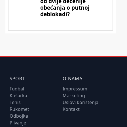
SPORT
O NAMA
Fudbal
Impressum
Košarka
Marketing
Tenis
Uslovi korištenja
Rukomet
Kontakt
Odbojka
Plivanje