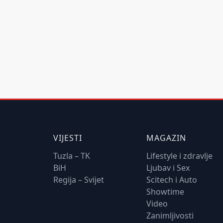
VIJESTI
MAGAZIN
Tuzla – TK
Lifestyle i zdravlje
BiH
Ljubav i Sex
Regija – Svijet
Scitech i Auto
Showtime
Video
Zanimljivosti