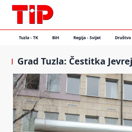
Tuzla - TK
BiH
Regija - Svijet
Društvo
Grad Tuzla: Čestitka Jev