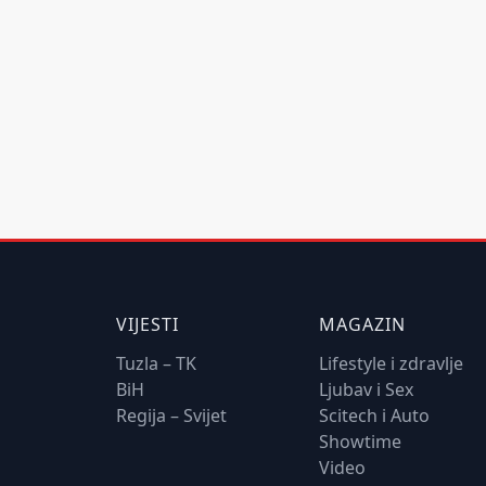
VIJESTI
MAGAZIN
Tuzla – TK
Lifestyle i zdravlje
BiH
Ljubav i Sex
Regija – Svijet
Scitech i Auto
Showtime
Video