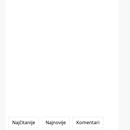
Najčitanije
Najnovije
Komentari