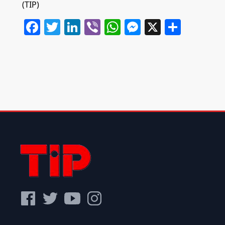
(TIP)
Facebook
Twitter
LinkedIn
Viber
WhatsApp
Messenger
X
Share