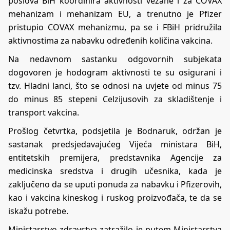
poslova BiH koordinira aktivnosti vezane i za COVAX
mehanizam i mehanizam EU, a trenutno je Pfizer
pristupio COVAX mehanizmu, pa se i FBiH pridružila
aktivnostima za nabavku određenih količina vakcina.
Na nedavnom sastanku odgovornih subjekata
dogovoren je hodogram aktivnosti te su osigurani i
tzv. Hladni lanci, što se odnosi na uvjete od minus 75
do minus 85 stepeni Celzijusovih za skladištenje i
transport vakcina.
Prošlog četvrtka, podsjetila je Bodnaruk, održan je
sastanak predsjedavajućeg Vijeća ministara BiH,
entitetskih premijera, predstavnika Agencije za
medicinska sredstva i drugih učesnika, kada je
zaključeno da se uputi ponuda za nabavku i Pfizerovih,
kao i vakcina kineskog i ruskog proizvođača, te da se
iskažu potrebe.
Ministarstvo zdravstva zatražilo je putem Ministarstva