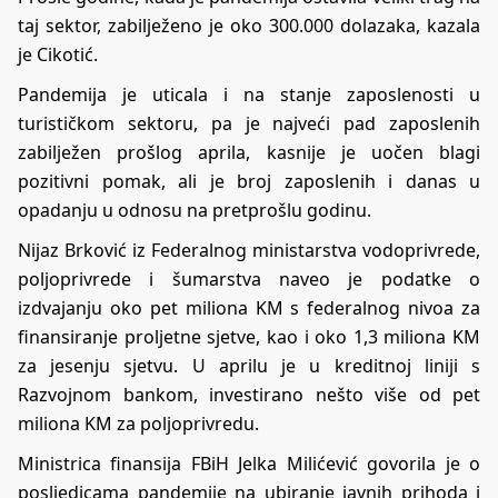
taj sektor, zabilježeno je oko 300.000 dolazaka, kazala
je Cikotić.
Pandemija je uticala i na stanje zaposlenosti u
turističkom sektoru, pa je najveći pad zaposlenih
zabilježen prošlog aprila, kasnije je uočen blagi
pozitivni pomak, ali je broj zaposlenih i danas u
opadanju u odnosu na pretprošlu godinu.
Nijaz Brković iz Federalnog ministarstva vodoprivrede,
poljoprivrede i šumarstva naveo je podatke o
izdvajanju oko pet miliona KM s federalnog nivoa za
finansiranje proljetne sjetve, kao i oko 1,3 miliona KM
za jesenju sjetvu. U aprilu je u kreditnoj liniji s
Razvojnom bankom, investirano nešto više od pet
miliona KM za poljoprivredu.
Ministrica finansija FBiH Jelka Milićević govorila je o
posljedicama pandemije na ubiranje javnih prihoda i