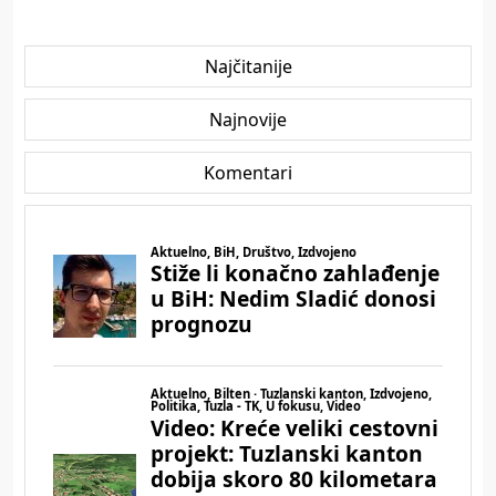
Najčitanije
Najnovije
Komentari