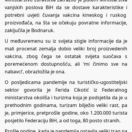
vanjskih poslova BiH da se dostave karakteristike i
potrebni uvjeti čuvanja vakcina kineskog i ruskog
proizvođača, na šta se očekuju povratne informacije,
zaključila je Bodnaruk.
U međuvremenu su iz svijeta stigle informacije da je
mali procenat zemalja dobio veliki broj proizvedenih
vakcina, zbog čega se ostatak svijeta suočava s
poremećenom dostupnošću, ali ‘mi činimo sve na
nabavci’, obrazložila je ona.
O posljedicama pandemije na turističko-ugostiteljski
sektor govorila je Ferida Cikotić iz Federalnog
ministarstva okoliša i turizma koja je podsjetila da je u
prethodnim godinama, turizam bilježio veliki rast, pa
je, primjerice, pretprošle godine, oko 1.200.000 turista
posjetilo Federaciju BiH, a od toga, 80 posto stranih.
Prošle godine, kada je pandemija ostavila veliki trag na