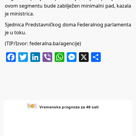
ovom segmentu bude zabilježen minimalni pad, kazala
je ministrica.
Sjednica Predstavničkog doma Federalnog parlamenta
je u toku.
(TIP/Izvor: federalna.ba/agencije)
Facebook
Twitter
LinkedIn
Viber
WhatsApp
Messenger
X
Share