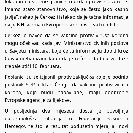
lokdaun i otvorene granice, možda i previše otvorene.
Imamo staro stanovništvo, koje se često jako kasno
javlja”, rekao je Čerkez i istakao da je tačna informacija
da je BiH sedma u Evropi po smrtnosti, sa tri odsto.
Čerkez je naveo da se vakcine protiv virusa korona
mogu očekivati kada javi Ministarstvo civilnih poslova
u Savjetu ministara, koje će tu informaciju dobiti kroz
Covax mehanizam, kao i da je rečeno da bi prve doze
trebale stići 10. februara.
Poslanici su se izjasnili protiv zaključka koje je podnio
poslanik SDP-a Irfan Čengić da vakcine protiv virusa
korona, koje budu nabavljane, imaju odobrenje
Evropske agencije za lijekove.
U posljednja dva mjeseca dosta je povoljnija
epidemiološka situacija u Federaciji Bosne i
Hercegovine što je rezultat poduzetih mjera, ali novi