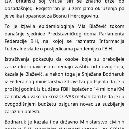
tzv. britanski soj virusa širi se znatno brže od
dosadašnjeg. Registriran je u zemljama okruženja pa
je velika i opasnost za Bosnu i Hercegovinu.
To je izjavila epidemiologinja Mia Blažević tokom
današnje sjednice Predstavničkog doma Parlamenta
Federacije BiH, na kojoj se razmatra Informacija
Federalne vlade o posljedicama pandemije u FBiH.
Istraživanja pokazuju da osobe koje su preboljele
zarazu koronavirusom nemaju zaštitu od novog soja,
kazala je Blažević, a nakon toga je Snježana Bodnaruk
iz Federalnog ministarstva zdravstva podsjetila da je u
prošloj godini, iz budžeta FBiH isplaćeno 14 miliona KM
za nabavku vakcina kroz COVAX mehanizam te da je i u
ovogodišnjem budžetu osiguran novac za suzbijanje
zaraznih bolesti.
Bodnaruk je kazala i da državno Ministarstvo civilnih