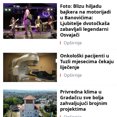
Foto: Blizu hiljadu
bajkera na motorijadi
u Banovićima:
Ljubitelje dvotočkaša
zabavljali legendarni
Osvajači
Opširnije
Onkološki pacijenti u
Tuzli mjesecima čekaju
liječenje
Opširnije
Privredna klima u
Gradačcu sve bolja
zahvaljujući brojnim
projektima
Opširnije