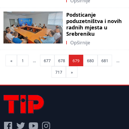
Opširnije
Podsticanje
poduzetništva i novih
radnih mjesta u
Srebreniku
Opširnije
Posts
«
1
…
677
678
679
680
681
…
pagination
717
»