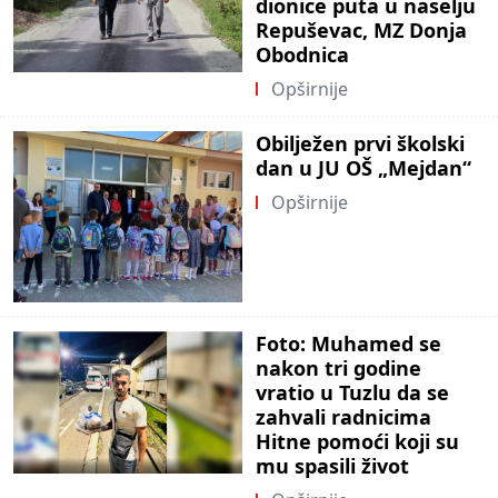
dionice puta u naselju
Repuševac, MZ Donja
Obodnica
Opširnije
Obilježen prvi školski
dan u JU OŠ „Mejdan“
Opširnije
Foto: Muhamed se
nakon tri godine
vratio u Tuzlu da se
zahvali radnicima
Hitne pomoći koji su
mu spasili život