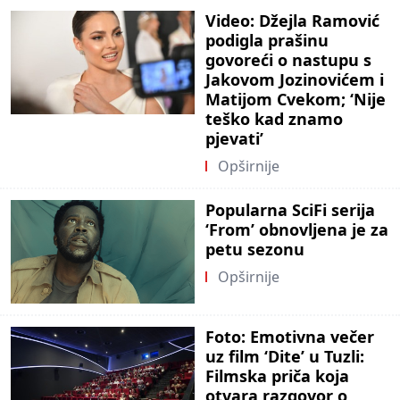
Video: Džejla Ramović
podigla prašinu
govoreći o nastupu s
Jakovom Jozinovićem i
Matijom Cvekom; ‘Nije
teško kad znamo
pjevati’
Opširnije
Popularna SciFi serija
‘From’ obnovljena je za
petu sezonu
Opširnije
Foto: Emotivna večer
uz film ‘Dite’ u Tuzli:
Filmska priča koja
otvara razgovor o