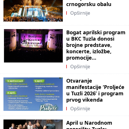
crnogorsku obalu
Opširnije
Bogat aprilski program
u BKC Tuzla donosi
brojne predstave,
koncerte, izložbe,
promocije…
Opširnije
Otvaranje
manifestacije ‘Proljeće
u Tuzli 2026’ i program
prvog vikenda
Opširnije
April u Narodnom