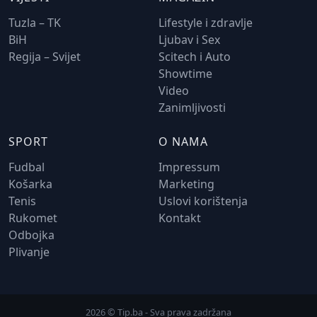
Tuzla – TK
Lifestyle i zdravlje
BiH
Ljubav i Sex
Regija – Svijet
Scitech i Auto
Showtime
Video
Zanimljivosti
SPORT
O NAMA
Fudbal
Impressum
Košarka
Marketing
Tenis
Uslovi korištenja
Rukomet
Kontakt
Odbojka
Plivanje
2026 © Tip.ba - Sva prava zadržana