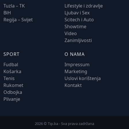
Tuzla – TK
Lifestyle i zdravlje
BiH
Ljubav i Sex
Regija – Svijet
Scitech i Auto
Showtime
Video
Zanimljivosti
SPORT
O NAMA
Fudbal
Impressum
Košarka
Marketing
Tenis
Uslovi korištenja
Rukomet
Kontakt
Odbojka
Plivanje
2026 © Tip.ba - Sva prava zadržana