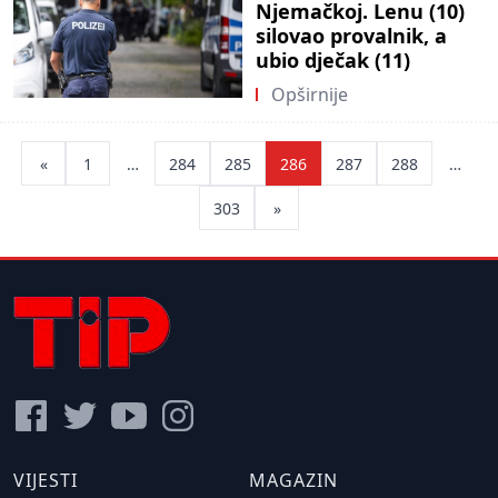
Njemačkoj. Lenu (10)
silovao provalnik, a
ubio dječak (11)
Opširnije
Posts
«
1
…
284
285
286
287
288
…
pagination
303
»
VIJESTI
MAGAZIN