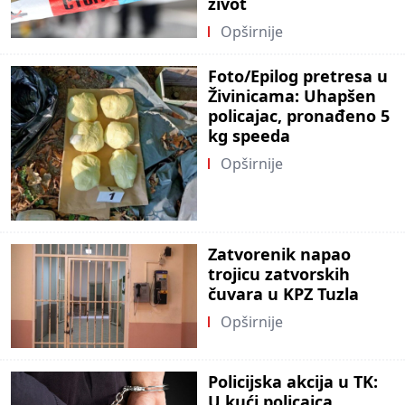
život
Opširnije
Foto/Epilog pretresa u
Živinicama: Uhapšen
policajac, pronađeno 5
kg speeda
Opširnije
Zatvorenik napao
trojicu zatvorskih
čuvara u KPZ Tuzla
Opširnije
Policijska akcija u TK:
U kući policajca