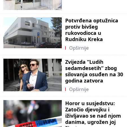
Potvrđena optužnica
protiv bivšeg
rukovodioca u
Rudniku Kreka
Opširnije
Zvijezda “Ludih
sedamdesetih” zbog
silovanja osuđen na 30
godina zatvora
Opširnije
Horor u susjedstvu:
Zatočio djevojku i
iživljavao se nad njom
danima, ugrožen joj