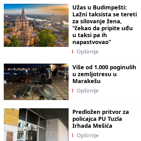
Užas u Budimpešti:
Lažni taksista se tereti
za silovanje žena,
“čekao da pripite uđu
u taksi pa ih
napastvovao”
Opširnije
Više od 1.000 poginulih
u zemljotresu u
Marakešu
Opširnije
Predložen pritvor za
policajca PU Tuzla
Irhada Mešića
Opširnije