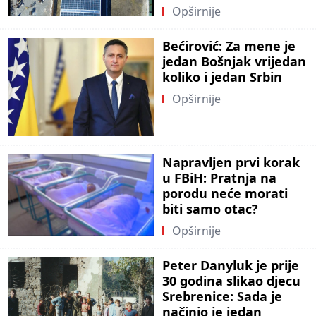
Opširnije
Bećirović: Za mene je
jedan Bošnjak vrijedan
koliko i jedan Srbin
Opširnije
Napravljen prvi korak
u FBiH: Pratnja na
porodu neće morati
biti samo otac?
Opširnije
Peter Danyluk je prije
30 godina slikao djecu
Srebrenice: Sada je
načinio je jedan