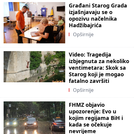
Građani Starog Grada
izjašnjavaju se o
opozivu načelnika
Hadžibajrića
Opširnije
Video: Tragedija
izbjegnuta za nekoliko
ventimetara: Skok sa
Starog koji je mogao
fatalno završiti
Opširnije
FHMZ objavio
upozorenje: Evo u
kojim regijama BiH i
kada se očekuje
nevrijeme