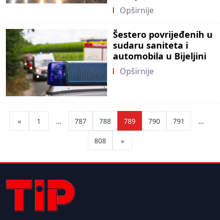
Opširnije
Šestero povrijeđenih u
sudaru saniteta i
automobila u Bijeljini
Opširnije
Posts
«
1
…
787
788
789
790
791
…
pagination
808
»