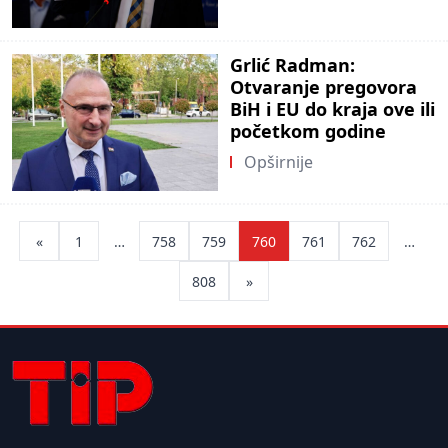
Grlić Radman:
Otvaranje pregovora
BiH i EU do kraja ove ili
početkom godine
Opširnije
Posts
«
1
…
758
759
760
761
762
…
pagination
808
»