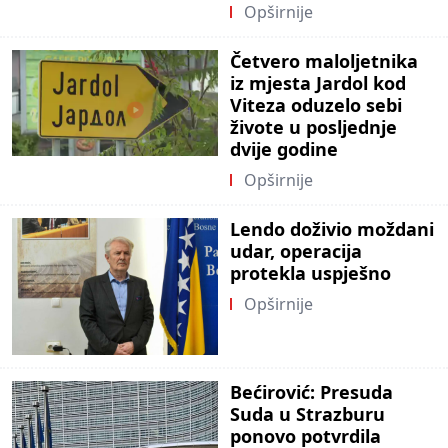
Opširnije
Četvero maloljetnika
iz mjesta Jardol kod
Viteza oduzelo sebi
živote u posljednje
dvije godine
Opširnije
Lendo doživio moždani
udar, operacija
protekla uspješno
Opširnije
Bećirović: Presuda
Suda u Strazburu
ponovo potvrdila