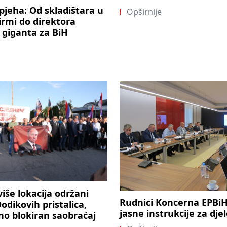
pjeha: Od skladištara u
Opširnije
firmi do direktora
 giganta za BiH
više lokacija održani
Rudnici Koncerna EPBiH 
odikovih pristalica,
jasne instrukcije za dje
o blokiran saobraćaj