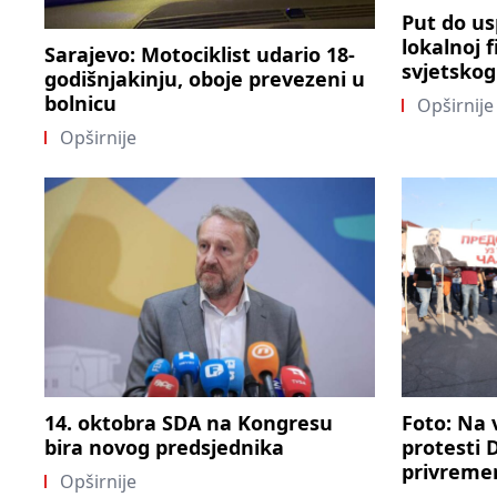
Put do us
lokalnoj 
Sarajevo: Motociklist udario 18-
svjetskog
godišnjakinju, oboje prevezeni u
bolnicu
Opširnije
Opširnije
14. oktobra SDA na Kongresu
Foto: Na 
bira novog predsjednika
protesti D
privremen
Opširnije