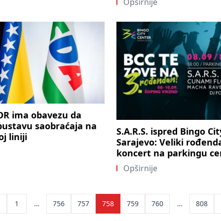
Opširnije
OR ima obavezu da
obustavu saobraćaja na
S.A.R.S. ispred Bingo Ci
j liniji
Sarajevo: Veliki rođend
koncert na parkingu ce
Opširnije
ts
1
…
756
757
758
759
760
…
808
ination