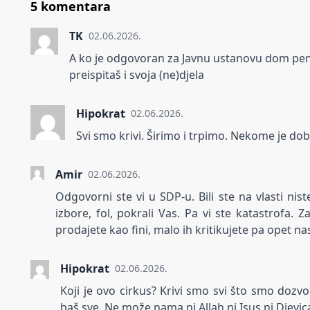
5 komentara
TK
02.06.2026.
A ko je odgovoran za Javnu ustanovu dom penz
preispitaš i svoja (ne)djela
Hipokrat
02.06.2026.
Svi smo krivi. Širimo i trpimo. Nekome je dob
Amir
02.06.2026.
Odgovorni ste vi u SDP-u. Bili ste na vlasti niste
izbore, fol, pokrali Vas. Pa vi ste katastrofa.
prodajete kao fini, malo ih kritikujete pa opet na
Hipokrat
02.06.2026.
Koji je ovo cirkus? Krivi smo svi što smo dozvo
baš sve. Ne može nama ni Allah,ni Isus ni Djevica