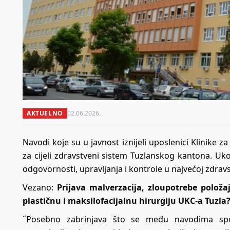
AKTUELNO
02.06.2026.
Navodi koje su u javnost iznijeli uposlenici Klinike za
za cijeli zdravstveni sistem Tuzlanskog kantona. Uko
odgovornosti, upravljanja i kontrole u najvećoj zdra
Vezano:
Prijava malverzacija, zloupotrebe položaj
plastičnu i maksilofacijalnu hirurgiju UKC-a Tuzla?
˝Posebno zabrinjava što se među navodima spom