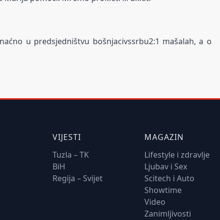
onaćno u predsjedništvu bošnjacivssrbu2:1 mašalah, a o
VIJESTI
MAGAZIN
Tuzla – TK
Lifestyle i zdravlje
BiH
Ljubav i Sex
Regija – Svijet
Scitech i Auto
Showtime
Video
Zanimljivosti