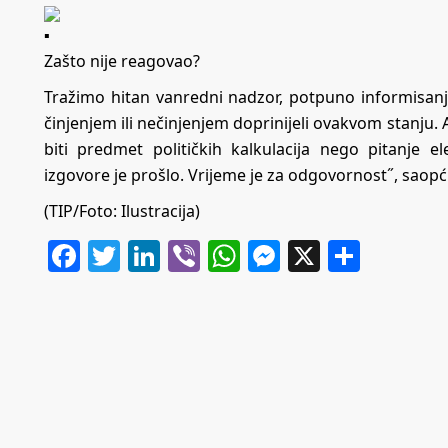
Zašto nije reagovao?
Tražimo hitan vanredni nadzor, potpuno informisanje
činjenjem ili nečinjenjem doprinijeli ovakvom stanju.
biti predmet političkih kalkulacija nego pitanje
izgovore je prošlo. Vrijeme je za odgovornost˝, saopći
(TIP/Foto: Ilustracija)
Facebook
Twitter
LinkedIn
Viber
WhatsApp
Messenger
X
Share