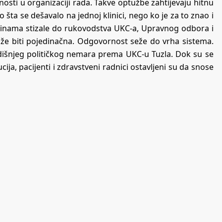
lnosti u organizaciji rada. Takve optužbe zahtijevaju hitnu
 šta se dešavalo na jednoj klinici, nego ko je za to znao i
odinama stizale do rukovodstva UKC-a, Upravnog odbora i
že biti pojedinačna. Odgovornost seže do vrha sistema.
odišnjeg političkog nemara prema UKC-u Tuzla. Dok su se
cija, pacijenti i zdravstveni radnici ostavljeni su da snose