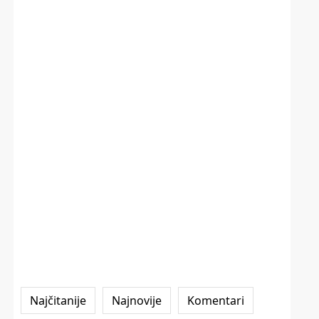
Najčitanije
Najnovije
Komentari