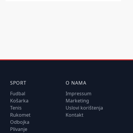
SPORT
O NAMA
Fudbal
Impressum
Košarka
Marketing
Tenis
Uslovi korištenja
Rukomet
Kontakt
Odbojka
Plivanje