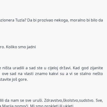
ionera Tuzla? Da bi prozivao nekoga, moralno bi bilo da
ro. Koliko smo jadni
 ništa uradili a sad ste u cijeloj državi. Kad god zijanite
 Za ove sad na vlasti znamo kakvi su a vi se stalno nešto
stavite još gore.
lili da nam se sve uruši. Zdravstvo,školstvo,sudstvo. Sve,
 Marija pomoći. Mi smo prokleti ili ukleti