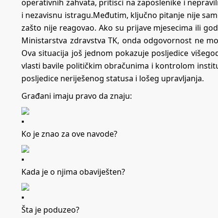
operativnih zahvata, pritisci na zaposlenike i nepravi
i nezavisnu istragu.Međutim, ključno pitanje nije samo
zašto nije reagovao. Ako su prijave mjesecima ili g
Ministarstva zdravstva TK, onda odgovornost ne mo
Ova situacija još jednom pokazuje posljedice višeg
vlasti bavile političkim obračunima i kontrolom institu
posljedice neriješenog statusa i lošeg upravljanja.
Građani imaju pravo da znaju:
Ko je znao za ove navode?
Kada je o njima obaviješten?
Šta je poduzeo?