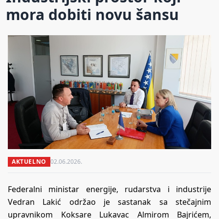
mora dobiti novu šansu
AKTUELNO
02.06.2026.
Federalni ministar energije, rudarstva i industrije
Vedran Lakić održao je sastanak sa stečajnim
upravnikom Koksare Lukavac Almirom Bajrićem,