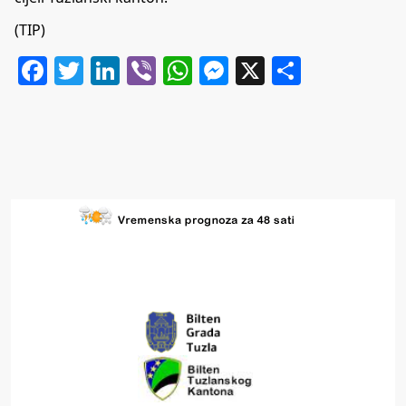
(TIP)
Facebook
Twitter
LinkedIn
Viber
WhatsApp
Messenger
X
Share