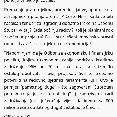
puno je˝, naveo je Čavalić.
Prema njegovim rijelima, pored inicijative, uputio je niz
zastupničkih pitanja prema JP Ceste FBiH: Kada će biti
raspisan tender za izgradnju dodatne trake na usponu
Stupari-Vitalj? Kada počinju radovi? Koji je planirani rok
završetka projekta? Da li su riješeni imovinsko-pravni
odnosi i završena projektna dokumentacija?
˝Napominjem da je Odbor za ekonomsku i finansijsku
politiku, kojim rukovodim, ranije podržao kreditno
zaduženje FBiH od 70 miliona eura, koje između
ostalog obuhvata i ovaj projekat. Sve to trebamo
potvrditi na redovnoj sjednici Parlamenta FBiH. Ovo je
primjer “pametnog duga” – što zagovaram. Suprotan
primjer toga je tzv. “glupi dug” tj. zaduživanje radi
zaduživanja (npr. jučerašnja vijest da idemo sa 800
miliona eura dodatnog duga)˝, istakao je Čavalić.
(TIP/Foto: FB)