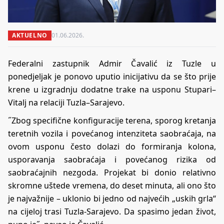
AKTUELNO
01.06.2026.
Federalni zastupnik Admir Čavalić iz Tuzle u
ponedjeljak je ponovo uputio inicijativu da se što prije
krene u izgradnju dodatne trake na usponu Stupari–
Vitalj na relaciji Tuzla–Sarajevo.
˝Zbog specifične konfiguracije terena, sporog kretanja
teretnih vozila i povećanog intenziteta saobraćaja, na
ovom usponu često dolazi do formiranja kolona,
usporavanja saobraćaja i povećanog rizika od
saobraćajnih nezgoda. Projekat bi donio relativno
skromne uštede vremena, do deset minuta, ali ono što
je najvažnije – uklonio bi jedno od najvećih „uskih grla“
na cijeloj trasi Tuzla-Sarajevo. Da spasimo jedan život,