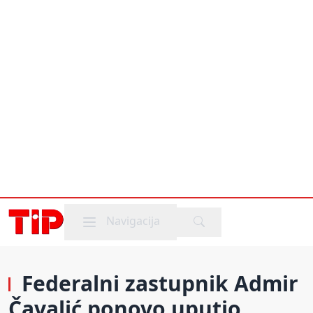
Mobile menu
Navigacija
Federalni zastupnik Admir
Čavalić ponovo uputio