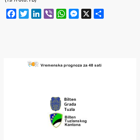
Facebook
Twitter
LinkedIn
Viber
WhatsApp
Messenger
X
Share