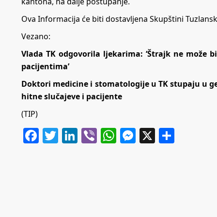
kantona, na dalje postupanje.
Ova Informacija će biti dostavljena Skupštini Tuzlan
Vezano:
Vlada TK odgovorila ljekarima: ‘Štrajk ne može b
pacijentima’
Doktori medicine i stomatologije u TK stupaju u ge
hitne slučajeve i pacijente
(TIP)
Facebook
Twitter
LinkedIn
Viber
WhatsApp
Messenger
X
Share