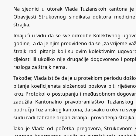
Na sjednici u utorak Vlada Tuzlanskoh kantona je 
Obavijesti Strukovnog sindikata doktora medicin
štrajka.
Imajući u vidu da se sve odredbe Kolektivnog ugovo
godine, a da je njim predviđeno da se „za vrijeme va
štrajk radi pitanja koji su ovim kolektivnim ugovo
cijelosti ili ukoliko nije drugačije dogovoreno i po
razloga za štrajk nema.
Također, Vlada ističe da je u proteklom periodu došl
pitanje koeficijenata složenosti poslova biti riješe
kroz Protokol o postupanju i međusobnom dogovaranj
zadužila Kantonalno pravobranilaštvo Tuzlanskog
području Tuzlanskog kantona, da svako u okviru svo
sudu radi zabrane organiziranja i provođenja štrajka.
Iako je Vlada od početka pregovora, Strukovnom s