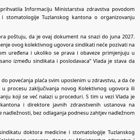
prihvatila Informaciju Ministarstva zdravstva povodom
e i stomatologije Tuzlanskog kantona o organizovanju
ra poštuju, da je ovaj dokument na snazi do juna 2027.
ženje ovog kolektivnog ugovora sindikati neće pozivati na
rom uređena i ukoliko se prava i obaveze primjenjuju u
tpisano između sindikata i poslodavaca“ Vlada je stava da
o do povećanja plaća svim uposlenim u zdravstvu, a da će
no u procesu zaključivanja novog Kolektivnog ugovora ili
u koji se već nalazi u proceduri. S tim u vezi Vlada je
 kantona i direktore javnih zdravstvenih ustanova na
je nadležnosti, bez odlaganja podnesu zahtjev nadležnom
indikatu doktora medicine i stomatologije Tuzlanskog