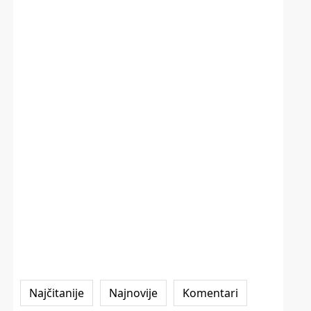
Najčitanije
Najnovije
Komentari