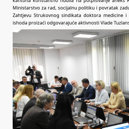
kantona konstantno nudila na potpisivanje aneks K
Ministarstvo za rad, socijalnu politiku i povratak 
Zahtjevu Strukovnog sindikata doktora medicine i
ishoda proizaći odgovarajuće aktivnosti Vlade Tuzla