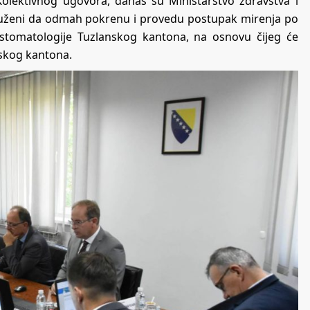
olektivnog ugovora, danas su Ministarstvo zdravstva i
zaduženi da odmah pokrenu i provedu postupak mirenja po
 stomatologije Tuzlanskog kantona, na osnovu čijeg će
nskog kantona.