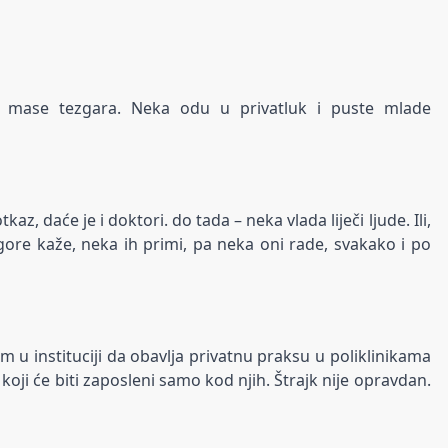
 mase tezgara. Neka odu u privatluk i puste mlade
z, daće je i doktori. do tada – neka vlada liječi ljude. Ili,
gore kaže, neka ih primi, pa neka oni rade, svakako i po
 u instituciji da obavlja privatnu praksu u poliklinikama
e koji će biti zaposleni samo kod njih. Štrajk nije opravdan.