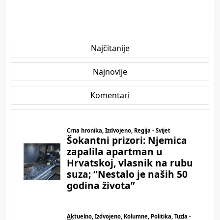
Najčitanije
Najnovije
Komentari