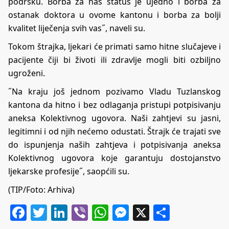
podršku. Borba za naš status je ujedno i borba za
ostanak doktora u ovome kantonu i borba za bolji
kvalitet liječenja svih vas˝, naveli su.
Tokom štrajka, ljekari će primati samo hitne slučajeve i
pacijente čiji bi životi ili zdravlje mogli biti ozbiljno
ugroženi.
˝Na kraju još jednom pozivamo Vladu Tuzlanskog
kantona da hitno i bez odlaganja pristupi potpisivanju
aneksa Kolektivnog ugovora. Naši zahtjevi su jasni,
legitimni i od njih nećemo odustati. Štrajk će trajati sve
do ispunjenja naših zahtjeva i potpisivanja aneksa
Kolektivnog ugovora koje garantuju dostojanstvo
ljekarske profesije˝, saopćili su.
(TIP/Foto: Arhiva)
Facebook
Twitter
LinkedIn
Viber
WhatsApp
Messenger
X
Share