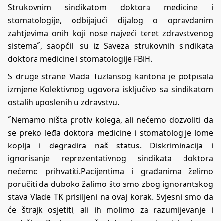
Strukovnim sindikatom doktora medicine i
stomatologije, odbijajući dijalog o opravdanim
zahtjevima onih koji nose najveći teret zdravstvenog
sistema˝, saopćili su iz Saveza strukovnih sindikata
doktora medicine i stomatologije FBiH.
S druge strane Vlada Tuzlansog kantona je potpisala
izmjene Kolektivnog ugovora isključivo sa sindikatom
ostalih uposlenih u zdravstvu.
˝Nemamo ništa protiv kolega, ali nećemo dozvoliti da
se preko leđa doktora medicine i stomatologije lome
koplja i degradira naš status. Diskriminacija i
ignorisanje reprezentativnog sindikata doktora
nećemo prihvatiti.Pacijentima i građanima želimo
poručiti da duboko žalimo što smo zbog ignorantskog
stava Vlade TK prisiljeni na ovaj korak. Svjesni smo da
će štrajk osjetiti, ali ih molimo za razumijevanje i