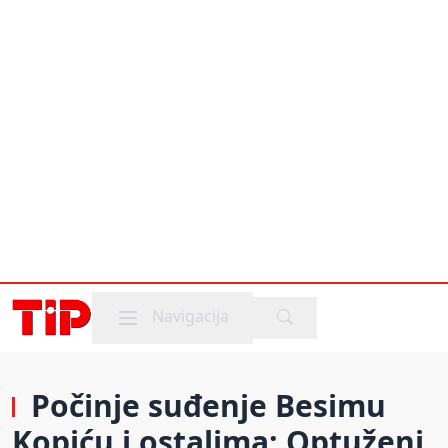
Mobile menu
Navigacija
Počinje suđenje Besimu
Kopiću i ostalima: Optuženi