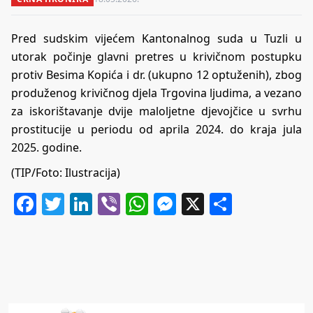
Pred sudskim vijećem Kantonalnog suda u Tuzli u
utorak počinje glavni pretres u krivičnom postupku
protiv Besima Kopića i dr. (ukupno 12 optuženih), zbog
produženog krivičnog djela Trgovina ljudima, a vezano
za iskorištavanje dvije maloljetne djevojčice u svrhu
prostitucije u periodu od aprila 2024. do kraja jula
2025. godine.
(TIP/Foto: Ilustracija)
Facebook
Twitter
LinkedIn
Viber
WhatsApp
Messenger
X
Share