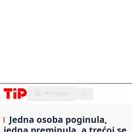
Mobile menu
Navigacija
Jedna osoba poginula,
jedna preminula, a trećoj se