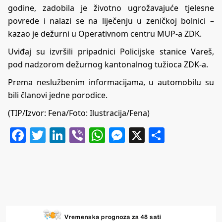
godine, zadobila je životno ugrožavajuće tjelesne
povrede i nalazi se na liječenju u zeničkoj bolnici –
kazao je dežurni u Operativnom centru MUP-a ZDK.
Uviđaj su izvršili pripadnici Policijske stanice Vareš,
pod nadzorom dežurnog kantonalnog tužioca ZDK-a.
Prema neslužbenim informacijama, u automobilu su
bili članovi jedne porodice.
(TIP/Izvor: Fena/Foto: Ilustracija/Fena)
Facebook
Twitter
LinkedIn
Viber
WhatsApp
Messenger
X
Share