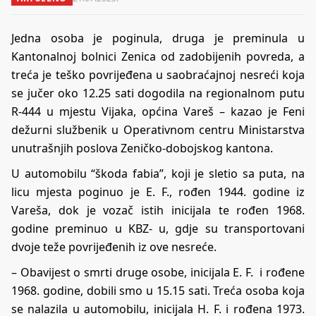
Jedna osoba je poginula, druga je preminula u
Kantonalnoj bolnici Zenica od zadobijenih povreda, a
treća je teško povrijeđena u saobraćajnoj nesreći koja
se jučer oko 12.25 sati dogodila na regionalnom putu
R-444 u mjestu Vijaka, općina Vareš – kazao je Feni
dežurni službenik u Operativnom centru Ministarstva
unutrašnjih poslova Zeničko-dobojskog kantona.
U automobilu “škoda fabia”, koji je sletio sa puta, na
licu mjesta poginuo je E. F., rođen 1944. godine iz
Vareša, dok je vozač istih inicijala te rođen 1968.
godine preminuo u KBZ- u, gdje su transportovani
dvoje teže povrijeđenih iz ove nesreće.
– Obavijest o smrti druge osobe, inicijala E. F. i rođene
1968. godine, dobili smo u 15.15 sati. Treća osoba koja
se nalazila u automobilu, inicijala H. F. i rođena 1973.