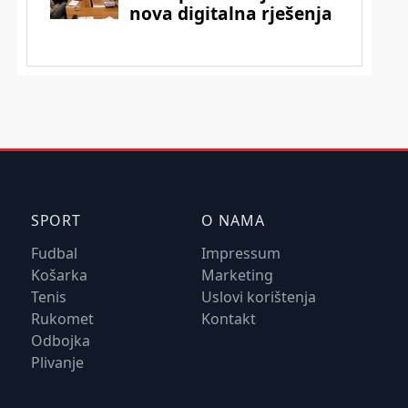
SPORT
O NAMA
Fudbal
Impressum
Košarka
Marketing
Tenis
Uslovi korištenja
Rukomet
Kontakt
Odbojka
Plivanje