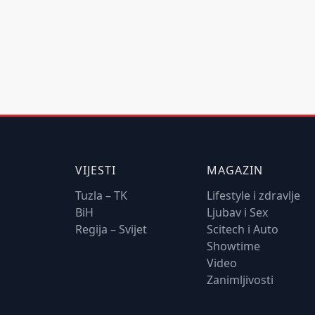
VIJESTI
MAGAZIN
Tuzla – TK
Lifestyle i zdravlje
BiH
Ljubav i Sex
Regija – Svijet
Scitech i Auto
Showtime
Video
Zanimljivosti