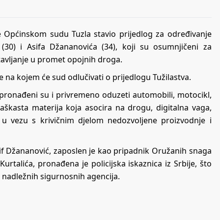
je Općinskom sudu Tuzla stavio prijedlog za određivanje
(30) i Asifa Džananovića (34), koji su osumnjičeni za
tavljanje u promet opojnih droga.
 na kojem će sud odlučivati o prijedlogu Tužilastva.
pronađeni su i privremeno oduzeti automobili, motocikl,
aškasta materija koja asocira na drogu, digitalna vaga,
 u vezu s krivičnim djelom nedozvoljene proizvodnje i
f Džananović, zaposlen je kao pripadnik Oružanih snaga
talića, pronađena je policijska iskaznica iz Srbije, što
e nadležnih sigurnosnih agencija.