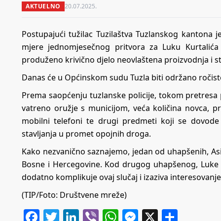
AKTUELNO
20.07.2025.
Postupajući tužilac Tuzilaštva Tuzlanskog kantona 
mjere jednomjesečnog pritvora za Luku Kurtalića 
produženo krivično djelo neovlaštena proizvodnja i s
Danas će u Općinskom sudu Tuzla biti održano ročiste
Prema saopćenju tuzlanske policije, tokom pretresa 
vatreno oružje s municijom, veća količina novca, pr
mobilni telefoni te drugi predmeti koji se dovode
stavljanja u promet opojnih droga.
Kako nezvanično saznajemo, jedan od uhapšenih, Asi
Bosne i Hercegovine. Kod drugog uhapšenog, Luke Kur
dodatno komplikuje ovaj slučaj i izaziva interesovanj
(TIP/Foto: Društvene mreže)
Facebook
Twitter
LinkedIn
Viber
WhatsApp
Messenger
X
Share