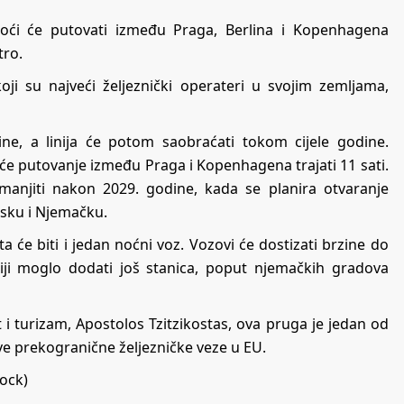
 moći će putovati između Praga, Berlina i Kopenhagena
tro.
ji su najveći željeznički operateri u svojim zemljama,
ine, a linija će potom saobraćati tokom cijele godine.
k će putovanje između Praga i Kopenhagena trajati 11 sati.
anjiti nakon 2029. godine, kada se planira otvaranje
nsku i Njemačku.
 će biti i jedan noćni voz. Vozovi će dostizati brzine do
niji moglo dodati još stanica, poput njemačkih gradova
 i turizam, Apostolos Tzitzikostas, ova pruga je jedan od
ve prekogranične željezničke veze u EU.
tock)