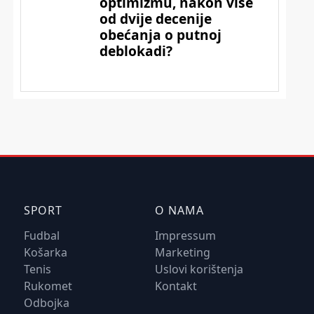
SPORT
O NAMA
Fudbal
Impressum
Košarka
Marketing
Tenis
Uslovi korištenja
Rukomet
Kontakt
Odbojka