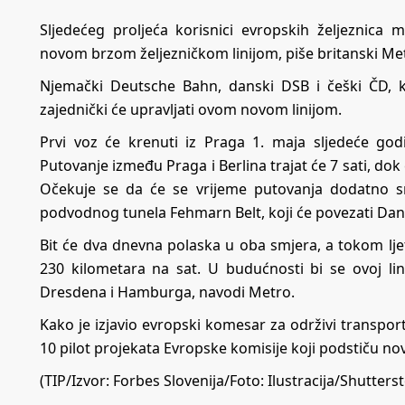
Sljedećeg proljeća korisnici evropskih željeznica
novom brzom željezničkom linijom, piše britanski Me
Njemački Deutsche Bahn, danski DSB i češki ČD, ko
zajednički će upravljati ovom novom linijom.
Prvi voz će krenuti iz Praga 1. maja sljedeće god
Putovanje između Praga i Berlina trajat će 7 sati, do
Očekuje se da će se vrijeme putovanja dodatno sm
podvodnog tunela Fehmarn Belt, koji će povezati Da
Bit će dva dnevna polaska u oba smjera, a tokom ljeta
230 kilometara na sat. U budućnosti bi se ovoj li
Dresdena i Hamburga, navodi Metro.
Kako je izjavio evropski komesar za održivi transport
10 pilot projekata Evropske komisije koji podstiču no
(TIP/Izvor:
Forbes Slovenija
/Foto: Ilustracija/Shutters