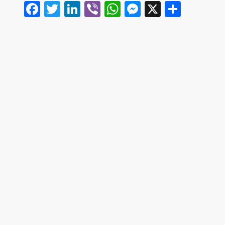
Facebook
Twitter
LinkedIn
Viber
WhatsApp
Messenger
X
Share