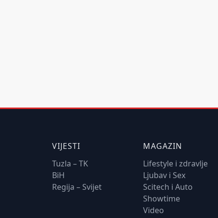
VIJESTI
MAGAZIN
Tuzla – TK
Lifestyle i zdravlje
BiH
Ljubav i Sex
Regija – Svijet
Scitech i Auto
Showtime
Video