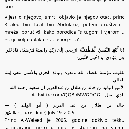
komi.
Vijest o njegovoj smrti objavio je njegov otac, princ
Khaled bin Talal bin Abdulaziz, putem društvenih
mreža, poručivši kako porodica “s tugom i vjerom u
Božju volju oplakuje voljenog sina”.
{يَا أَيَّتُهَا النَّفْسُ الْمُطْمَئِنَّةُ، ارْجِعِي إِلَىٰ رَبِّكِ رَاضِيَةً مَّرْضِيَّةً، فَادْخُلِي
فِي عِبَادِي، وَادْخُلِي جَنَّتِي}
بقلوب مؤمنة بقضاء الله وقدره وببالغ الحزن والأسى ننعى إبننا
الغالي
الأمير الوليد بن خالد بن طلال بن عبدالعزيز آل سعود رحمه الله
pic.twitter.com/QQBbMWGOOG
الذي انتقل…
— خالد بن طلال بن عبد العزيز ( أبو الوليد )
(@allah_cure_dede)
July 19, 2025
Princ Al-Waleed je 2005. godine doživio tešku
saobraćajnu nesreću dok je studirao na vojnoj