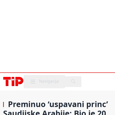
Mobile menu
Navigacija
Preminuo ‘uspavani princ’
Saudijske Arabije: Bio je 20