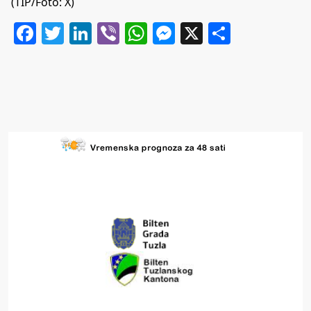
(TIP/Foto: X)
Facebook
Twitter
LinkedIn
Viber
WhatsApp
Messenger
X
Share