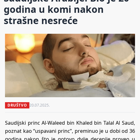
godina u komi nakon
strašne nesreće
DRUŠTVO
20.07.2025.
Saudijski princ Al-Waleed bin Khaled bin Talal Al Saud,
poznat kao “uspavani princ”, preminuo je u dobi od 36
godina nakon što je gotovo dvije decenije proveo u