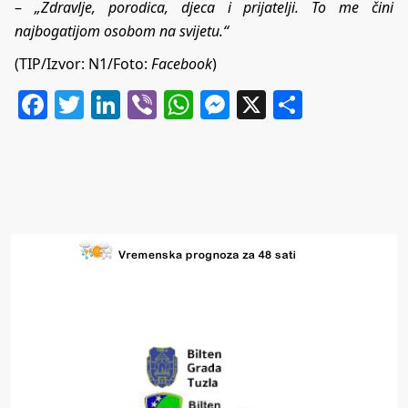
–
„Zdravlje, porodica, djeca i prijatelji. To me čini
najbogatijom osobom na svijetu.“
(TIP/Izvor:
N1
/Foto:
Facebook
)
Facebook
Twitter
LinkedIn
Viber
WhatsApp
Messenger
X
Share