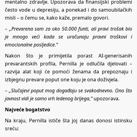
mentalno zdravlje. Upozorava da finansijski problemi
često vode u depresiju, a ponekad i do samoubilačkih
misli – o čemu se, kako kaže, premalo govori.
–
„Prevarena sam za oko 50.000 funti, ali pravi trošak bio
je mnogo veći kada se uračunaju pravni troškovi i
emocionalne posljedice.“
Nakon što je primijetila porast AI-generisanih
prevarantskih profila, Pernilla je odlučila djelovati –
razvija alat koji će pomoći ženama da prepoznaju i
izbjegnu prevare poput one koju je ona doživjela.
–
„Slučajevi poput mog događaju se svakodnevno. Ono što
javnost vidi je samo vrh ledenog brijega,“
upozorava.
Najveće bogatstvo
Na kraju, Pernilla ističe šta joj danas donosi istinsku
sreću: