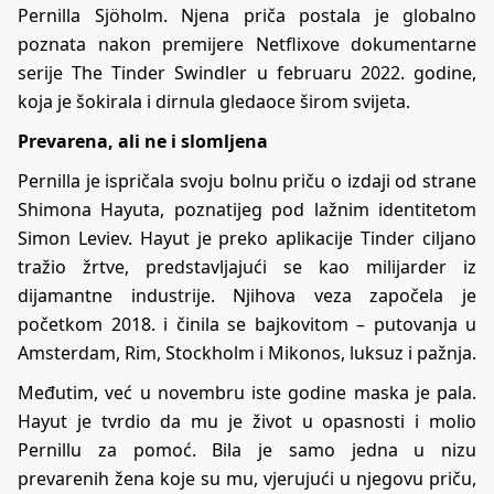
Pernilla Sjöholm. Njena priča postala je globalno
poznata nakon premijere Netflixove dokumentarne
serije The Tinder Swindler u februaru 2022. godine,
koja je šokirala i dirnula gledaoce širom svijeta.
Prevarena, ali ne i slomljena
Pernilla je ispričala svoju bolnu priču o izdaji od strane
Shimona Hayuta, poznatijeg pod lažnim identitetom
Simon Leviev. Hayut je preko aplikacije Tinder ciljano
tražio žrtve, predstavljajući se kao milijarder iz
dijamantne industrije. Njihova veza započela je
početkom 2018. i činila se bajkovitom – putovanja u
Amsterdam, Rim, Stockholm i Mikonos, luksuz i pažnja.
Međutim, već u novembru iste godine maska je pala.
Hayut je tvrdio da mu je život u opasnosti i molio
Pernillu za pomoć. Bila je samo jedna u nizu
prevarenih žena koje su mu, vjerujući u njegovu priču,