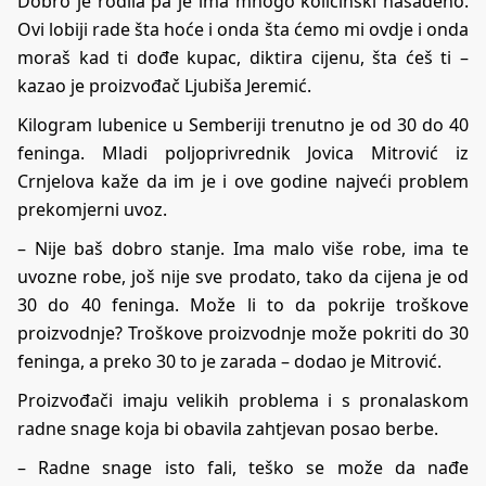
Dobro je rodila pa je ima mnogo količinski nasađeno.
Ovi lobiji rade šta hoće i onda šta ćemo mi ovdje i onda
moraš kad ti dođe kupac, diktira cijenu, šta ćeš ti –
kazao je proizvođač Ljubiša Jeremić.
Kilogram lubenice u Semberiji trenutno je od 30 do 40
feninga. Mladi poljoprivrednik Jovica Mitrović iz
Crnjelova kaže da im je i ove godine najveći problem
prekomjerni uvoz.
– Nije baš dobro stanje. Ima malo više robe, ima te
uvozne robe, još nije sve prodato, tako da cijena je od
30 do 40 feninga. Može li to da pokrije troškove
proizvodnje? Troškove proizvodnje može pokriti do 30
feninga, a preko 30 to je zarada – dodao je Mitrović.
Proizvođači imaju velikih problema i s pronalaskom
radne snage koja bi obavila zahtjevan posao berbe.
– Radne snage isto fali, teško se može da nađe