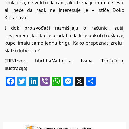
omladina, ne voli to da radi, ako treba jednom će jesti,
ali neće da radi, ne interesuje je – ističe Đoko
Kokanović.
I dok proizvođači razmišljaju o računici, suši,
nevremenu, koliko će prodati i da li će pokriti troškove,
kupci imaju samo jednu brigu. Kako prepoznati zrelu i
slatku lubenicu?
(TIP/Izvor:
bhrt.ba
/Autorica: Ivana Trbić/Foto:
Ilustracija)
Facebook
Twitter
LinkedIn
Viber
WhatsApp
Messenger
X
Share