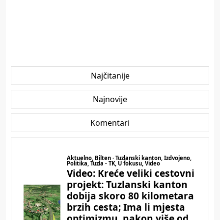
Najčitanije
Najnovije
Komentari