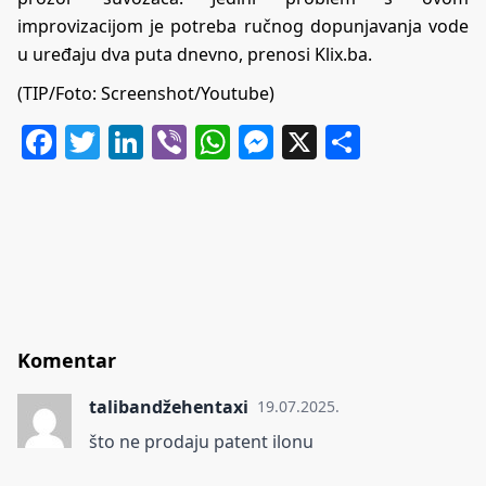
improvizacijom je potreba ručnog dopunjavanja vode
u uređaju dva puta dnevno, prenosi
Klix.ba
.
(TIP/Foto: Screenshot/Youtube)
Facebook
Twitter
LinkedIn
Viber
WhatsApp
Messenger
X
Share
Komentar
talibandžehentaxi
19.07.2025.
što ne prodaju patent ilonu