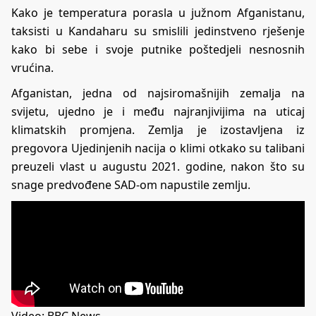
Kako je temperatura porasla u južnom Afganistanu,
taksisti u Kandaharu su smislili jedinstveno rješenje
kako bi sebe i svoje putnike poštedjeli nesnosnih
vrućina.
Afganistan, jedna od najsiromašnijih zemalja na
svijetu, ujedno je i među najranjivijima na uticaj
klimatskih promjena. Zemlja je izostavljena iz
pregovora Ujedinjenih nacija o klimi otkako su talibani
preuzeli vlast u augustu 2021. godine, nakon što su
snage predvođene SAD-om napustile zemlju.
Video: BBC News