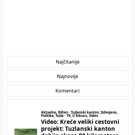
Najčitanije
Najnovije
Komentari