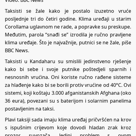
Taksisti se žale kako je postalo izuzetno vruće
posljednje tri do četiri godine. Klima uređaji u starim
Corollama uglavnom ne rade, a popravke su preskupe.
Međutim, parola “snađi se” izrodila je ručno pravljene
klima uređaje. Što je najvažnije, putnici se ne žale, piše
BBC News.
Taksisti u Kandaharu su smislili jedinstveno rješenje
kako bi sebe i svoje putnike poštedjeli sparnih i
nesnosnih vrućina. Oni koriste ručno rađene sisteme
za hlađenje kako bi se borili protiv vrućine od 40°C. Ovi
sistemi, koji koštaju 3.000 afganistanskih Afghana (oko
36 eura), povezani su s baterijom i solarnim panelima
postavljenim na taksi.
Plavi taksiji sada imaju klima uređaj pričvršćen na krov
s ispušnim crijevom koje dovodi hladan zrak kroz
prozor suvozača. Jedini problem s ovom