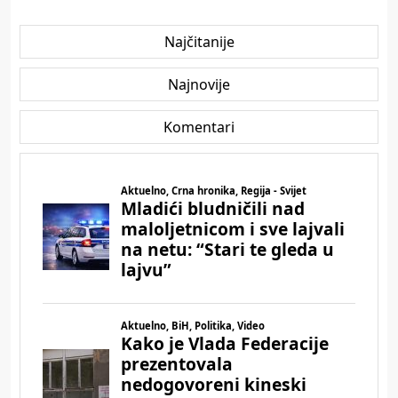
Najčitanije
Najnovije
Komentari