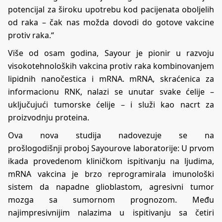
potencijal za široku upotrebu kod pacijenata oboljelih
od raka – čak nas možda dovodi do gotove vakcine
protiv raka.“
Više od osam godina, Sayour je pionir u razvoju
visokotehnoloških vakcina protiv raka kombinovanjem
lipidnih nanočestica i mRNA. mRNA, skraćenica za
informacionu RNK, nalazi se unutar svake ćelije –
uključujući tumorske ćelije – i služi kao nacrt za
proizvodnju proteina.
Ova nova studija nadovezuje se na
prošlogodišnji
proboj
Sayourove laboratorije: U prvom
ikada provedenom kliničkom ispitivanju na ljudima,
mRNA vakcina je brzo reprogramirala imunološki
sistem da napadne glioblastom, agresivni tumor
mozga sa sumornom prognozom. Među
najimpresivnijim nalazima u ispitivanju sa četiri