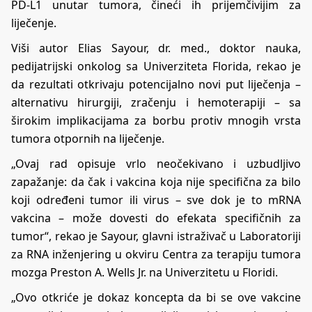
PD-L1 unutar tumora, čineći ih prijemčivijim za
liječenje.
Viši autor Elias Sayour, dr. med., doktor nauka,
pedijatrijski onkolog sa Univerziteta Florida, rekao je
da rezultati otkrivaju potencijalno novi put liječenja –
alternativu hirurgiji, zračenju i hemoterapiji – sa
širokim implikacijama za borbu protiv mnogih vrsta
tumora otpornih na liječenje.
„Ovaj rad opisuje vrlo neočekivano i uzbudljivo
zapažanje: da čak i vakcina koja nije specifična za bilo
koji određeni tumor ili virus – sve dok je to mRNA
vakcina – može dovesti do efekata specifičnih za
tumor“, rekao je Sayour, glavni istraživač u Laboratoriji
za RNA inženjering u okviru Centra za terapiju tumora
mozga Preston A. Wells Jr. na Univerzitetu u Floridi.
„Ovo otkriće je dokaz koncepta da bi se ove vakcine