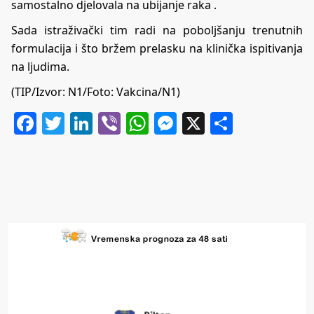
samostalno djelovala na ubijanje raka .
Sada istraživački tim radi na poboljšanju trenutnih
formulacija i što bržem prelasku na klinička ispitivanja
na ljudima.
(TIP/Izvor:
N1
/Foto: Vakcina/N1)
Facebook
Twitter
LinkedIn
Viber
WhatsApp
Messenger
X
Share