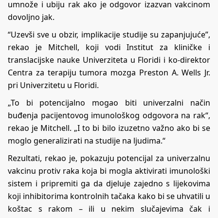
umnože i ubiju rak ako je odgovor izazvan vakcinom
dovoljno jak.
“Uzevši sve u obzir, implikacije studije su zapanjujuće”,
rekao je Mitchell, koji vodi Institut za kliničke i
translacijske nauke Univerziteta u Floridi i ko-direktor
Centra za terapiju tumora mozga Preston A. Wells Jr.
pri Univerzitetu u Floridi.
„To bi potencijalno mogao biti univerzalni način
buđenja pacijentovog imunološkog odgovora na rak“,
rekao je Mitchell. „I to bi bilo izuzetno važno ako bi se
moglo generalizirati na studije na ljudima.“
Rezultati, rekao je, pokazuju potencijal za univerzalnu
vakcinu protiv raka koja bi mogla aktivirati imunološki
sistem i pripremiti ga da djeluje zajedno s lijekovima
koji inhibitorima kontrolnih tačaka kako bi se uhvatili u
koštac s rakom – ili u nekim slučajevima čak i