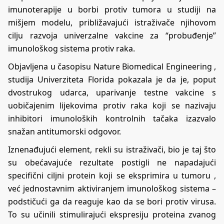
imunoterapije u borbi protiv tumora u studiji na
mišjem modelu, približavajući istraživače njihovom
cilju razvoja univerzalne vakcine za “probuđenje”
imunološkog sistema protiv raka.
Objavljena u časopisu Nature Biomedical Engineering ,
studija Univerziteta Florida pokazala je da je, poput
dvostrukog udarca, uparivanje testne vakcine s
uobičajenim lijekovima protiv raka koji se nazivaju
inhibitori imunoloških kontrolnih tačaka izazvalo
snažan antitumorski odgovor.
Iznenađujući element, rekli su istraživači, bio je taj što
su obećavajuće rezultate postigli ne napadajući
specifični ciljni protein koji se eksprimira u
tumoru
,
već jednostavnim aktiviranjem imunološkog sistema –
podstičući ga da reaguje kao da se bori protiv virusa.
To su učinili stimulirajući ekspresiju proteina zvanog