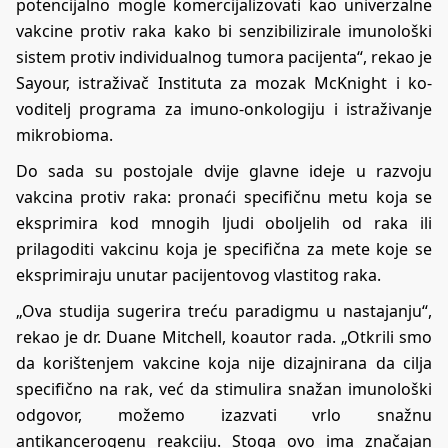
potencijalno mogle komercijalizovati kao univerzalne
vakcine protiv raka kako bi senzibilizirale imunološki
sistem protiv individualnog tumora pacijenta“, rekao je
Sayour, istraživač Instituta za mozak McKnight i ko-
voditelj programa za imuno-onkologiju i istraživanje
mikrobioma.
Do sada su postojale dvije glavne ideje u razvoju
vakcina protiv raka: pronaći specifičnu metu koja se
eksprimira kod mnogih ljudi oboljelih od raka ili
prilagoditi vakcinu koja je specifična za mete koje se
eksprimiraju unutar pacijentovog vlastitog raka.
„Ova studija sugerira treću paradigmu u nastajanju“,
rekao je dr. Duane Mitchell, koautor rada. „Otkrili smo
da korištenjem vakcine koja nije dizajnirana da cilja
specifično na rak, već da stimulira snažan imunološki
odgovor, možemo izazvati vrlo snažnu
antikancerogenu reakciju. Stoga ovo ima značajan