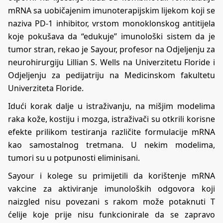
mRNA sa uobičajenim imunoterapijskim lijekom koji se
naziva PD-1 inhibitor, vrstom monoklonskog antitijela
koje pokušava da “edukuje” imunološki sistem da je
tumor stran, rekao je Sayour, profesor na Odjeljenju za
neurohirurgiju Lillian S. Wells na Univerzitetu Floride i
Odjeljenju za pedijatriju na Medicinskom fakultetu
Univerziteta Floride.
Idući korak dalje u istraživanju, na mišjim modelima
raka kože, kostiju i mozga, istraživači su otkrili korisne
efekte prilikom testiranja različite formulacije mRNA
kao samostalnog tretmana. U nekim modelima,
tumori su u potpunosti eliminisani.
Sayour i kolege su primijetili da korištenje mRNA
vakcine za aktiviranje imunoloških odgovora koji
naizgled nisu povezani s rakom može potaknuti T
ćelije koje prije nisu funkcionirale da se zapravo