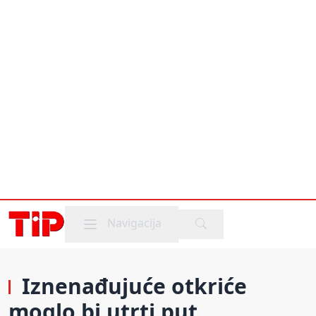
Mobile menu
Navigacija
Iznenađujuće otkriće
moglo bi utrti put