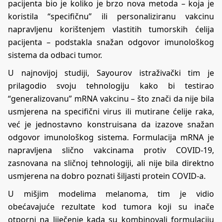
pacijenta bio je koliko je brzo nova metoda – koja je
koristila “specifičnu” ili personaliziranu vakcinu
napravljenu korištenjem vlastitih tumorskih ćelija
pacijenta – podstakla snažan odgovor imunološkog
sistema da odbaci tumor.
U najnovijoj studiji, Sayourov istraživački tim je
prilagodio svoju tehnologiju kako bi testirao
“generalizovanu” mRNA vakcinu – što znači da nije bila
usmjerena na specifični virus ili mutirane ćelije raka,
već je jednostavno konstruisana da izazove snažan
odgovor imunološkog sistema. Formulacija mRNA je
napravljena slično vakcinama protiv COVID-19,
zasnovana na sličnoj tehnologiji, ali nije bila direktno
usmjerena na dobro poznati šiljasti protein COVID-a.
U mišjim modelima melanoma, tim je vidio
obećavajuće rezultate kod tumora koji su inače
otporni na liječenje kada su kombinovali formulaciju