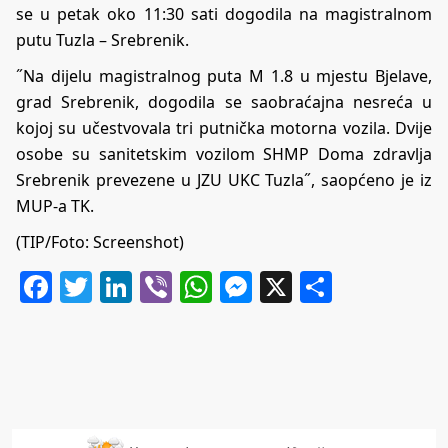
se u petak oko 11:30 sati dogodila na magistralnom
putu Tuzla – Srebrenik.
˝Na dijelu magistralnog puta M 1.8 u mjestu Bjelave,
grad Srebrenik, dogodila se saobraćajna nesreća u
kojoj su učestvovala tri putnička motorna vozila. Dvije
osobe su sanitetskim vozilom SHMP Doma zdravlja
Srebrenik prevezene u JZU UKC Tuzla˝, saopćeno je iz
MUP-a TK.
(TIP/Foto: Screenshot)
Facebook
Twitter
LinkedIn
Viber
WhatsApp
Messenger
X
Share