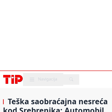
Mobile menu
Navigacija
Teška saobraćajna nesreća
kod Srebrenika: Automobil