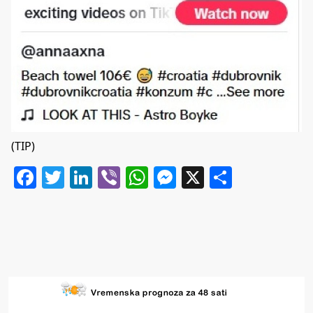
(TIP)
Facebook
Twitter
LinkedIn
Viber
WhatsApp
Messenger
X
Share