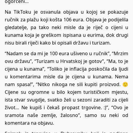
ogorčeni…
Na TikToku je osvanula objava u kojoj se pokazuje
ručnik za plažu koji košta 106 eura. Objava je podijelila
gledatelje, pa tako neki misle da je riječ o cijeni u
kunama koja je greškom ispisana u eurima, dok drugi
nisu birali riječi kako bi opisali državu i turizam.
“Nadam se da mi je 100 eura ušiveno u ručnik”, “Mrzim
ovu državu”, “Turizam u Hrvatskoj je gotov”, “Ma, to je
cijena u kunama”, “Toliko je inflacija poskočila da ljudi
u komentarima misle da je cijena u kunama. Nema
nam spasa!”, “Nitko nikoga ne sili kupiti proizvod. 🙂
Cijene su ogromne u bilo kojem turističkom mjestu,
ista stvar svugdje, svatko želi u sezoni zaraditi za cijeli
život… Ne kupiš i čekaš propast trgovine. :)”, “Ovo je
sramota naše zemlje, žalosno”, samo su neki od
komentara na objavu.