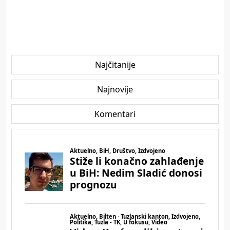
Najčitanije
Najnovije
Komentari