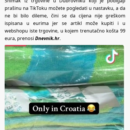
Snimak iz trgovine u Dubrovniku koji je podigap
prašinu na TikToku možete pogledati u nastavku, a da
ne bi bilo dileme, čini se da cijena nije greškom
ispisana u eurima jer se artikl može kupiti i u
webshopu iste trgovine, u kojem trenutačno košta 99
eura, prenosi
Dnevnik.hr
.