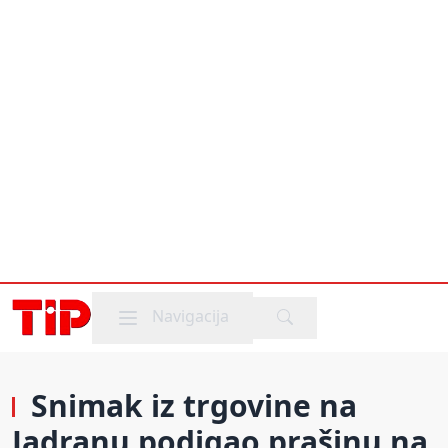
Mobile menu
Navigacija
Snimak iz trgovine na
Jadranu podigao prašinu na