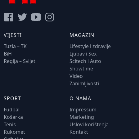
VIJESTI
MAGAZIN
Tuzla – TK
Lifestyle i zdravlje
BiH
Ljubav i Sex
Regija – Svijet
Scitech i Auto
Showtime
Video
Zanimljivosti
SPORT
O NAMA
Fudbal
Impressum
Košarka
Marketing
Tenis
Uslovi korištenja
Rukomet
Kontakt