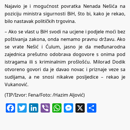
Najavio je i mogućnost povratka Nenada Nešića na
poziciju ministra sigurnosti BiH, što bi, kako je rekao,
bilo nastavak političkih trgovina.
– Ako se vlast u BiH svodi na ucjene i podjele moći bez
poštivanja zakona, onda nemamo pravnu državu. Ako
se vrate Nešić i Ćulum, jasno je da međunarodna
zajednica prešutno odobrava dogovore s onima pod
istragama ili s kriminalnim prošlošću. Milorad Dodik
otvoreno govori da je davao novac i priznaje veze sa
sudijama, a ne snosi nikakve posljedice – rekao je
Vukanović.
(TIP/Izvor: Fena/Foto: /Hazim Aljović)
Facebook
Twitter
LinkedIn
Viber
WhatsApp
Messenger
X
Share