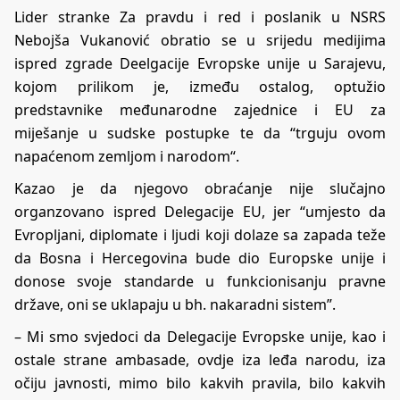
Lider stranke Za pravdu i red i poslanik u NSRS
Nebojša Vukanović obratio se u srijedu medijima
ispred zgrade Deelgacije Evropske unije u Sarajevu,
kojom prilikom je, između ostalog, optužio
predstavnike međunarodne zajednice i EU za
miješanje u sudske postupke te da “trguju ovom
napaćenom zemljom i narodom“.
Kazao je da njegovo obraćanje nije slučajno
organzovano ispred Delegacije EU, jer “umjesto da
Evropljani, diplomate i ljudi koji dolaze sa zapada teže
da Bosna i Hercegovina bude dio Europske unije i
donose svoje standarde u funkcionisanju pravne
države, oni se uklapaju u bh. nakaradni sistem”.
– Mi smo svjedoci da Delegacije Evropske unije, kao i
ostale strane ambasade, ovdje iza leđa narodu, iza
očiju javnosti, mimo bilo kakvih pravila, bilo kakvih