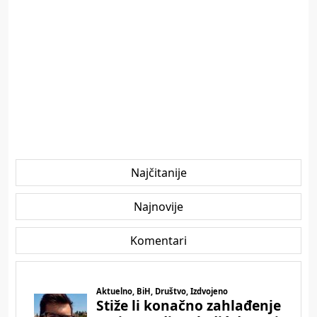
Najčitanije
Najnovije
Komentari