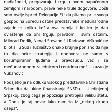
nadležnosti, pregovaraju i trguju ovom napaćenom
zemljom i narodom, prave neke trule dogovore. Došli
smo ovdje ispred Delegacije EU da pitamo prije svega
gospodina Sorecu i ostale predstavnike međunarodne
zajednice koliko košta ova zemlja i ko im je dao
ovlaštenje da oni trguju pravdom i svim ostalim.
Milorad Dodik, Nenad Stevandić i Radovan Višković ne
bi otišli u Sud i Tužilaštvo onako krajnje ponizno da nije
to dio neke strategije i dogovora ne samo s
korumpiranim ljudima u pravosuđu, već i sa
međunarodnom zajednicom i centrima moći – kazao je
Vukanović.
Podsjetio je na odluku visokog predstavnika Christiana
Schmidta da ukine finansiranje SNSD-u i Ujedinjenoj
Srpskoj, zbog čega je opozicija pretrpjela veliku štetu,
a Dodik je taj novac lako namirio iz „nekog drugo
džepa“.