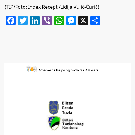
(TIP/Foto:
Index Recepti
/Lidija Vulić-Ćurić)
Facebook
Twitter
LinkedIn
Viber
WhatsApp
Messenger
X
Share