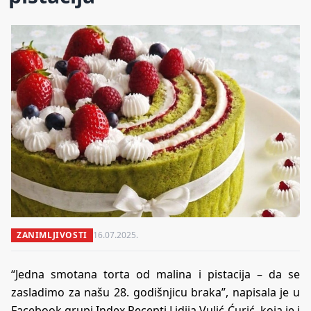
ZANIMLJIVOSTI
16.07.2025.
“Jedna smotana torta od malina i pistacija – da se
zasladimo za našu 28. godišnjicu braka”, napisala je u
Facebook grupi
Index Recepti
Lidija Vulić-Ćurić, koja je i