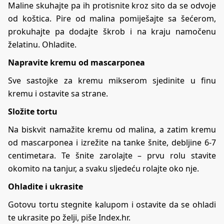
Maline skuhajte pa ih protisnite kroz sito da se odvoje
od koštica. Pire od malina pomiješajte sa šećerom,
prokuhajte pa dodajte škrob i na kraju namočenu
želatinu. Ohladite.
Napravite kremu od mascarponea
Sve sastojke za kremu mikserom sjedinite u finu
kremu i ostavite sa strane.
Složite tortu
Na biskvit namažite kremu od malina, a zatim kremu
od mascarponea i izrežite na tanke šnite, debljine 6-7
centimetara. Te šnite zarolajte – prvu rolu stavite
okomito na tanjur, a svaku sljedeću rolajte oko nje.
Ohladite i ukrasite
Gotovu tortu stegnite kalupom i ostavite da se ohladi
te ukrasite po želji, piše Index.hr.