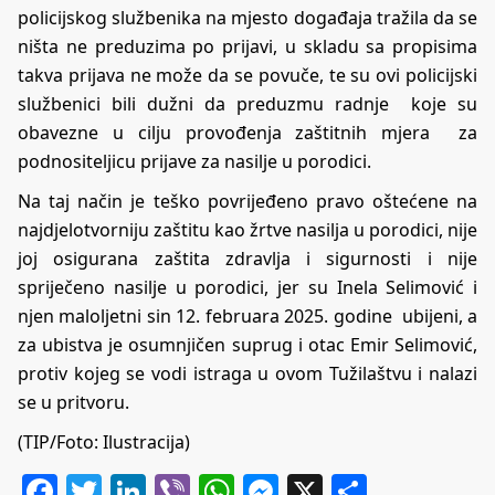
policijskog službenika na mjesto događaja tražila da se
ništa ne preduzima po prijavi, u skladu sa propisima
takva prijava ne može da se povuče, te su ovi policijski
službenici bili dužni da preduzmu radnje koje su
obavezne u cilju provođenja zaštitnih mjera za
podnositeljicu prijave za nasilje u porodici.
Na taj način je teško povrijeđeno pravo oštećene na
najdjelotvorniju zaštitu kao žrtve nasilja u porodici, nije
joj osigurana zaštita zdravlja i sigurnosti i nije
spriječeno nasilje u porodici, jer su Inela Selimović i
njen maloljetni sin 12. februara 2025. godine ubijeni, a
za ubistva je osumnjičen suprug i otac Emir Selimović,
protiv kojeg se vodi istraga u ovom Tužilaštvu i nalazi
se u pritvoru.
(TIP/Foto: Ilustracija)
Facebook
Twitter
LinkedIn
Viber
WhatsApp
Messenger
X
Share