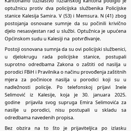
Kantonalno tužilaštvo Tuzlanskog kantona podiglo je
optužnicu protiv dva policijska službenika Policijske
stanice Kalesija Samira. V (53) i Memsura. N (41) zbog
postojanja osnovane sumnje da su počinili krivično
djelo nesasvjestan rad u službi. Optužnica je upućena
Općinskom sudu u Kalesiji na potvrđivanje.
Postoji osnovana sumnja da su ovi policijski službenici,
u djelokrugu rada policijske stanice, postupali
suprotno odredbama Zakona o zaštiti od nasilja u
porodici FBiH i Pravilnika o načinu provođenja zaštitnih
mjera za počinioce nasilja u porodici koji su u
nadležnosti policije. Po telefonskoj prijavi Inele
Selimović iz Kalesije, koja je 30. januara 2025.
godine prijavila svog supruga Emira Selimovića za
nasilje u porodici, nisu postupali u skladu sa
odredbama navedenih propisa.
Bez obzira na to što je prijaviteljica po izlasku