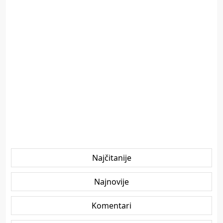
Najčitanije
Najnovije
Komentari