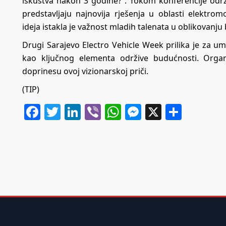
iskustva nakon 3 godine?”. Tokom konferencije od
predstavljaju najnovija rješenja u oblasti elektrom
ideja istakla je važnost mladih talenata u oblikovanju
Drugi Sarajevo Electro Vehicle Week prilika je za u
kao ključnog elementa održive budućnosti. Organ
doprinesu ovoj vizionarskoj priči.
(TIP)
Facebook
Twitter
LinkedIn
Viber
WhatsApp
Messenger
X
Share