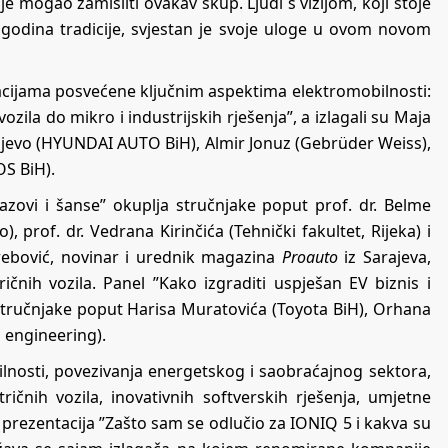
e mogao zamisliti ovakav skup. Ljudi s vizijom, koji stoje
 godina tradicije, svjestan je svoje uloge u ovom novom
tacijama posvećene ključnim aspektima elektromobilnosti:
zila do mikro i industrijskih rješenja”, a izlagali su Maja
Pjevo (HYUNDAI AUTO BiH), Almir Jonuz (Gebrüder Weiss),
S BiH).
izazovi i šanse” okuplja stručnjake poput prof. dr. Belme
 prof. dr. Vedrana Kirinčića (Tehnički fakultet, Rijeka) i
Grebović, novinar i urednik magazina
Proauto
iz Sarajeva,
ričnih vozila. Panel ”Kako izgraditi uspješan EV biznis i
stručnjake poput Harisa Muratovića (Toyota BiH), Orhana
 engineering).
nosti, povezivanja energetskog i saobraćajnog sektora,
ričnih vozila, inovativnih softverskih rješenja, umjetne
je prezentacija ”Zašto sam se odlučio za IONIQ 5 i kakva su