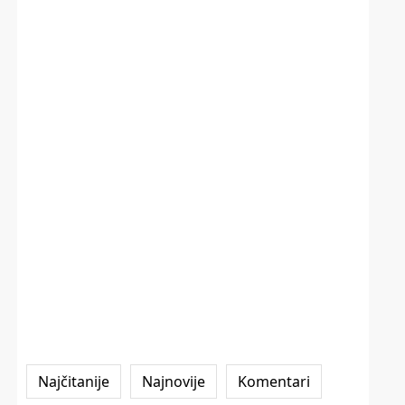
Najčitanije
Najnovije
Komentari