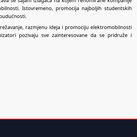
ržava se sajam izlagača na kojem renomirane kompanije
obilnosti. Istovremeno, promocija najboljih studentskih
 budućnosti.
mrežavanje, razmjenu ideja i promociju elektromobilnosti
izatori pozivaju sve zainteresovane da se pridruže i