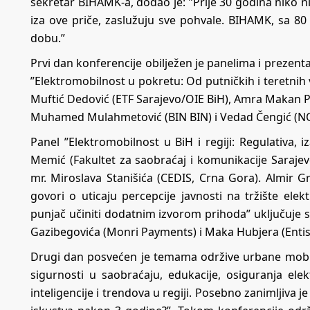
sekretar BIHAMK-a, dodao je: ”Prije 30 godina niko nij
iza ove priče, zaslužuju sve pohvale. BIHAMK, sa 80
dobu.”
Prvi dan konferencije obilježen je panelima i prezen
”Elektromobilnost u pokretu: Od putničkih i teretnih vo
Muftić Dedović (ETF Sarajevo/OIE BiH), Amra Makan 
Muhamed Mulahmetović (BIN BIN) i Vedad Čengić (NO
Panel ”Elektromobilnost u BiH i regiji: Regulativa, 
Memić (Fakultet za saobraćaj i komunikacije Sarajevo),
mr. Miroslava Stanišića (CEDIS, Crna Gora). Almir 
govori o uticaju percepcije javnosti na tržište elekt
punjač učiniti dodatnim izvorom prihoda” uključuje 
Gazibegovića (Monri Payments) i Maka Hubjera (Entis
Drugi dan posvećen je temama održive urbane mobil
sigurnosti u saobraćaju, edukacije, osiguranja elekt
inteligencije i trendova u regiji. Posebno zanimljiva 