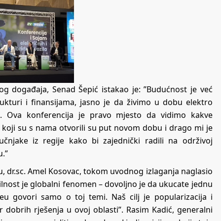
g događaja, Senad Šepić istakao je: ”Budućnost je već
trukturi i finansijama, jasno je da živimo u dobu elektro
ti. Ova konferencija je pravo mjesto da vidimo kakve
i koji su s nama otvorili su put novom dobu i drago mi je
čnjake iz regije kako bi zajednički radili na održivoj
u.”
u, dr.sc. Amel Kosovac, tokom uvodnog izlaganja naglasio
lnost je globalni fenomen – dovoljno je da ukucate jednu
eu govori samo o toj temi. Naš cilj je popularizacija i
 dobrih rješenja u ovoj oblasti”. Rasim Kadić, generalni