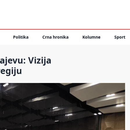
Politika
Crna hronika
Kolumne
Sport
jevu: Vizija
regiju