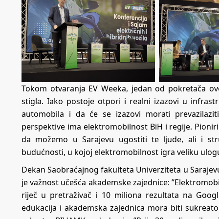
Tokom otvaranja EV Weeka, jedan od pokretača ovo
stigla. Iako postoje otpori i realni izazovi u infras
automobila i da će se izazovi morati prevazilazi
perspektive ima elektromobilnost BiH i regije. Pionir
da možemo u Sarajevu ugostiti te ljude, ali i stru
budućnosti, u kojoj elektromobilnost igra veliku ulog
Dekan Saobraćajnog fakulteta Univerziteta u Sarajev
je važnost učešća akademske zajednice: ”Elektromobi
riječ u pretraživač i 10 miliona rezultata na Googl
edukacija i akademska zajednica mora biti sukreator