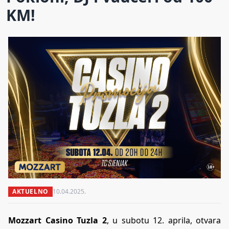
KM!
AKTUELNO
10.04.2025.
Mozzart Casino Tuzla 2
, u subotu 12. aprila, otvara