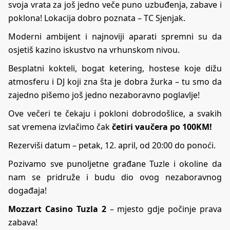
svoja vrata za još jedno veče puno uzbuđenja, zabave i
poklona! Lokacija dobro poznata – TC Sjenjak.
Moderni ambijent i najnoviji aparati spremni su da
osjetiš kazino iskustvo na vrhunskom nivou.
Besplatni kokteli, bogat ketering, hostese koje dižu
atmosferu i DJ koji zna šta je dobra žurka – tu smo da
zajedno pišemo još jedno nezaboravno poglavlje!
Ove večeri te čekaju i pokloni dobrodošlice, a svakih
sat vremena izvlačimo čak
četiri vaučera po 100KM!
Rezerviši datum – petak, 12. april, od 20:00 do ponoći.
Pozivamo sve punoljetne građane Tuzle i okoline da
nam se pridruže i budu dio ovog nezaboravnog
događaja!
Mozzart Casino Tuzla 2
– mjesto gdje počinje prava
zabava!