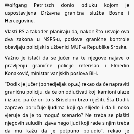
Wolfgang Petritsch donio odluku kojom je
uspostavljena Državna granična služba Bosne i
Hercegovine.
Vlasti RS-a također planiraju da, nakon što usvoje ova
dva zakona u NSRS-u, poslove granične kontrole
obavljaju policijski službenici MUP-a Republike Srpske.
Važno je istaći da se jučer na te njegove najave o
pravljenju granične policije referisao i Elmedin
Konaković, ministar vanjskih poslova BiH.
“Dodik je jučer (ponedjeljak op.a.) rekao da će napraviti
graničnu policiju, da će on odlučivati koji kamioni ulaze
i izlaze, pa će on to s Briselom brzo riješiti. Šta Dodik
zapravo poručuje ljudima koji ga slijede i da li neko
vjeruje da je to moguć scenario? Ne treba se plašiti
njegovih suludih izjava nego ljudi koji rade s njim treba
da mu kažu da je potpuno poludio”,
rekao je