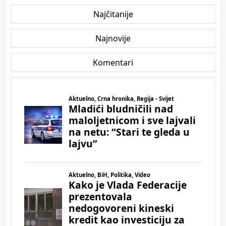
Najčitanije
Najnovije
Komentari