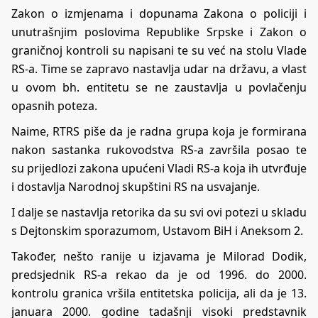
Zakon o izmjenama i dopunama Zakona o policiji i
unutrašnjim poslovima Republike Srpske i Zakon o
graničnoj kontroli su napisani te su već na stolu Vlade
RS-a. Time se zapravo nastavlja udar na državu, a vlast
u ovom bh. entitetu se ne zaustavlja u povlačenju
opasnih poteza.
Naime,
RTRS
piše da je radna grupa koja je formirana
nakon sastanka rukovodstva RS-a završila posao te
su
prijedlozi zakona upućeni Vladi RS-a
koja ih utvrđuje
i dostavlja Narodnoj skupštini RS na usvajanje.
I dalje se nastavlja retorika da su svi ovi potezi u skladu
s Dejtonskim sporazumom, Ustavom BiH i Aneksom 2.
Također, nešto ranije u izjavama je Milorad Dodik,
predsjednik RS-a rekao da je od 1996. do 2000.
kontrolu granica vršila entitetska policija, ali da je 13.
januara 2000. godine tadašnji visoki predstavnik