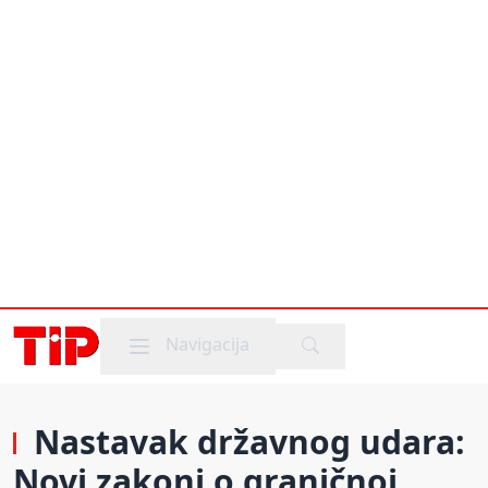
Mobile menu
Navigacija
Nastavak državnog udara:
Novi zakoni o graničnoj