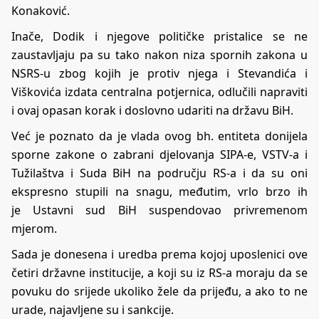
Konaković.
Inače, Dodik i njegove političke pristalice se ne
zaustavljaju pa su tako nakon niza spornih zakona u
NSRS-u zbog kojih je protiv njega i Stevandića i
Viškovića izdata centralna potjernica, odlučili napraviti
i ovaj opasan korak i doslovno udariti na državu BiH.
Već je poznato da je vlada ovog bh. entiteta donijela
sporne zakone o zabrani djelovanja
SIPA-e, VSTV-a i
Tužilaštva i Suda BiH na području RS-a
i da su oni
ekspresno stupili na snagu, međutim, vrlo brzo ih
je
Ustavni sud BiH suspendovao privremenom
mjerom
.
Sada je donesena i uredba prema kojoj uposlenici ove
četiri državne institucije, a koji su iz RS-a
moraju da se
povuku do srijede ukoliko žele da prijeđu
, a ako to ne
urade, najavljene su i sankcije.