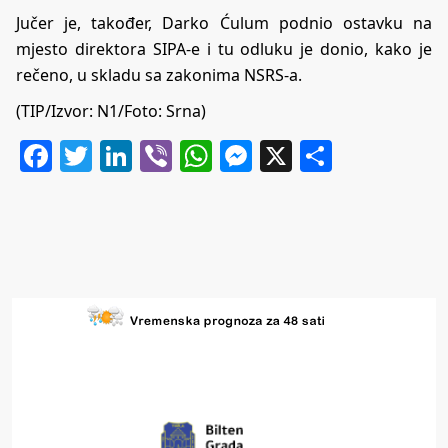
Jučer je, također,
Darko Ćulum
podnio ostavku na
mjesto direktora SIPA-e i tu odluku je donio, kako je
rečeno, u skladu sa zakonima NSRS-a.
(TIP/Izvor:
N1
/Foto: Srna)
Facebook
Twitter
LinkedIn
Viber
WhatsApp
Messenger
X
Share