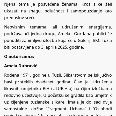
Njena tema je posvećena ženama. Kroz slike želi
ukazati na snagu, odlučnost i samopouzdanje kao
preduslov sreće.
Neovisnim temama, ali udruženim energijama,
podržavajući jedna drugu, Amela i Gordana publici će
ponuditi zanimljivu izložbu koja će u Galeriji BKC Tuzla
biti postavljena do 3. aprila 2025. godine.
O autoricama:
Amela Dubravić
Rođena 1971. godine u Tuzli. Slikarstvom se isključivo
bavi proteklih dvadeset godina. Član je Udruženja
likovnih umjetnika BiH (ULUBiH-a) na čijim izložbama
redovno učestvuje. U početku se gradila kao umjetnik
uz cijenjene tuzlanske slikare. Imala je do sad dvije
samostalne izložbe “Fragmenti Urbana” i “Oslobodi
svoju kreativnost” kao projekat u sklopu manifestacije