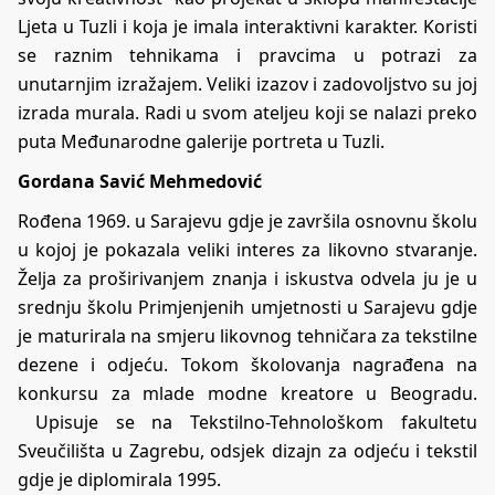
Ljeta u Tuzli i koja je imala interaktivni karakter. Koristi
se raznim tehnikama i pravcima u potrazi za
unutarnjim izražajem. Veliki izazov i zadovoljstvo su joj
izrada murala. Radi u svom ateljeu koji se nalazi preko
puta Međunarodne galerije portreta u Tuzli.
Gordana Savić Mehmedović
Rođena 1969. u Sarajevu gdje je završila osnovnu školu
u kojoj je pokazala veliki interes za likovno stvaranje.
Želja za proširivanjem znanja i iskustva odvela ju je u
srednju školu Primjenjenih umjetnosti u Sarajevu gdje
je maturirala na smjeru likovnog tehničara za tekstilne
dezene i odjeću. Tokom školovanja nagrađena na
konkursu za mlade modne kreatore u Beogradu.
Upisuje se na Tekstilno-Tehnološkom fakultetu
Sveučilišta u Zagrebu, odsjek dizajn za odjeću i tekstil
gdje je diplomirala 1995.