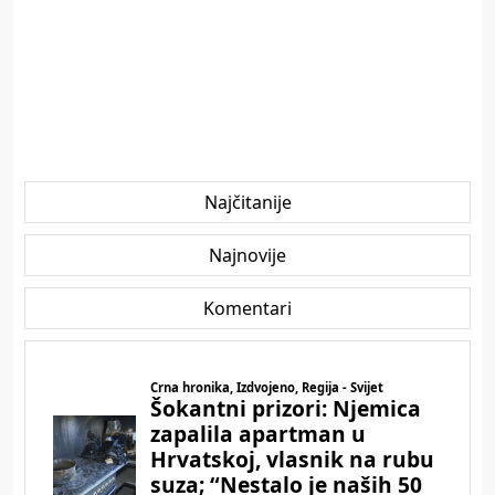
Najčitanije
Najnovije
Komentari