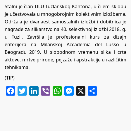
Stalni je član ULU-Tuzlanskog Kantona, u čijem sklopu
je učestvovala u mnogobrojnim kolektivnim izložbama.
Održala je dvanaest samostalnih izložbi i dobitnica je
nagrade za slikarstvo na 40. selektivnoj izložbi 2018. g.
u Tuzli. Završila je profesionalni kurs za dizajn
enterijera na Milanskoj Accademia del Lusso u
Beogradu 2019. U slobodnom vremenu slika i crta
aktove, mrtve prirode, pejzaže i apstrakcije u različitim
tehnikama.
(TIP)
Facebook
Twitter
LinkedIn
Viber
WhatsApp
Messenger
X
Share