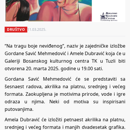
DRUŠTVO
11.03.2025.
“Na tragu boje neviđenog”, naziv je zajedničke izložbe
Gordane Savić Mehmedović i Amele Dubravić koja će u
Galeriji Bosanskog kulturnog centra TK u Tuzli biti
otvorena 20. marta 2025. godine u 19.00 sati.
Gordana Savić Mehmedović će se predstaviti sa
šesnaest radova, akrilika na platnu, srednjeg i većeg
formata. Zaokupljena je motivima prirode, vode i igre
odraza u njima. Neki od motiva su inspirisani
putovanjima.
Amela Dubravić će izložiti petnaest akrilika na platnu,
srednjeg i većeg formata i manjih dvadesetak grafika.