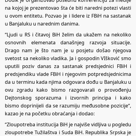
Dodik je organizovao posebnu konferenciju za medije
na kojoj je prezentovao šta će biti naredni potezi vlasti
u ovom entitetu. Pozvao je i lidere iz FBiH na sastanak
u Banjaluku u narednim danima.
“Ljudi u RS i čitavoj BiH želim da ukažem na nekoliko
osnovnih elemenata današnjeg razvoja situacije.
Drago nam je što nam je u posjetu došao njegova
svetost sa nekoliko vladika. Ja i gospodin VIšković smo
uputili poziv danas za sastanak predsjednici FBiH i
predsjendiku vlade FBiH i njegovim potpredsjednicima
da u terminu kada njima odgovara dođu u Banjaluku u
ovu zgradu kako bismo razgovarali o provođenju
Dejtonskog sporazuma i izvornih principa i kako
bismo doprinijeli da se razumiju međusobne pozicije“,
kazao je na početku obraćanja i dodao:
“Zloupotreba institucija BiH je najviše vidljiva u pogledu
zloupotrebe Tužilaštva i Suda BiH. Republika Srpska je