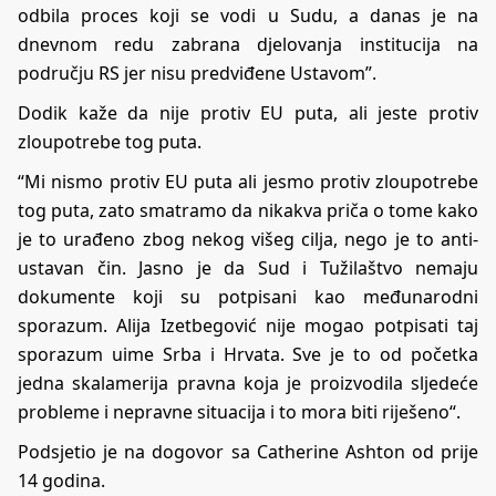
odbila proces koji se vodi u Sudu, a danas je na
dnevnom redu zabrana djelovanja institucija na
području RS jer nisu predviđene Ustavom”.
Dodik kaže da nije protiv EU puta, ali jeste protiv
zloupotrebe tog puta.
“Mi nismo protiv EU puta ali jesmo protiv zloupotrebe
tog puta, zato smatramo da nikakva priča o tome kako
je to urađeno zbog nekog višeg cilja, nego je to anti-
ustavan čin. Jasno je da Sud i Tužilaštvo nemaju
dokumente koji su potpisani kao međunarodni
sporazum. Alija Izetbegović nije mogao potpisati taj
sporazum uime Srba i Hrvata. Sve je to od početka
jedna skalamerija pravna koja je proizvodila sljedeće
probleme i nepravne situacija i to mora biti riješeno“.
Podsjetio je na dogovor sa Catherine Ashton od prije
14 godina.