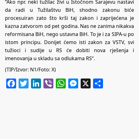
“Ako npr. neki tužilac živi u Istočnom Sarajevu nastavi
da radi u Tužilaštvu BiH, shodno zakonu biće
procesuiran zato što krši taj zakon i zaprijećena je
kazna zatvorom od pet godina. Nas ne zanima nikakva
reformisana BiH, nego ustavna BiH. To je i za SIPA-u po
istom principu. Donijet ćemo isti zakon za VSTV, svi
tužioci i sudije u RS će dobiti nova rješenja i
imenovanja u skladu sa odlukama RS“.
(TIP/Izvor:
N1
/Foto: X)
Facebook
Twitter
LinkedIn
Viber
WhatsApp
Messenger
X
Share