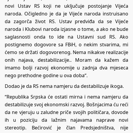
novi Ustav RS koji ne uključuje postojanje Vijeća
naroda. Očigledno je da je Vijeće naroda instruisano
da zagorča život RS. Ustav predviđa da se Vijeće
naroda i Klubovi naroda izjasne o tome, a ako ne bude
saglasnosti onda to ide na Ustavni sud RS. Ako
postignemo dogovore sa FBiH, o nekim stvarima, mi
ćemo se držati dogovorenog. Nema nikakve realizacije
onih najava, destabilizacije.. Moram da kažem da
imamo bolji razvoj ekonomije u zadnja dva mjeseca
nego prethodne godine u ova doba“.
Dodao je da RS nema namjeru da destabilizuje ikoga.
“Republika Srpska će ostati mirna i nema namjeru da
destabilizuje svoj ekonomski razvoj. Bošnjacima ću reći
da ne vjeruju u zaludne priče svojih političara, dovode
ih u poziciju da lažnim najavama naprave novi
stereotip. Bećirović je član Predsjedništva, nije