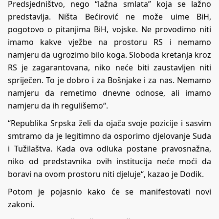
Predsjedništvo, nego “lažna smlata” koja se lažno
predstavlja. Ništa Bećirović ne može uime BiH,
pogotovo o pitanjima BiH, vojske. Ne provodimo niti
imamo kakve vježbe na prostoru RS i nemamo
namjeru da ugrozimo bilo koga. Sloboda kretanja kroz
RS je zagarantovana, niko neće biti zaustavljen niti
spriječen. To je dobro i za Bošnjake i za nas. Nemamo
namjeru da remetimo dnevne odnose, ali imamo
namjeru da ih regulišemo“.
“Republika Srpska želi da ojača svoje pozicije i sasvim
smtramo da je legitimno da osporimo djelovanje Suda
i Tužilaštva. Kada ova odluka postane pravosnažna,
niko od predstavnika ovih institucija neće moći da
boravi na ovom prostoru niti djeluje“, kazao je Dodik.
Potom je pojasnio kako će se manifestovati novi
zakoni.