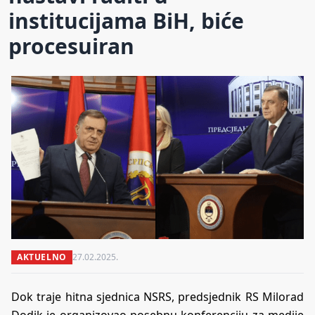
institucijama BiH, biće
procesuiran
AKTUELNO
27.02.2025.
Dok traje hitna sjednica NSRS, predsjednik RS Milorad