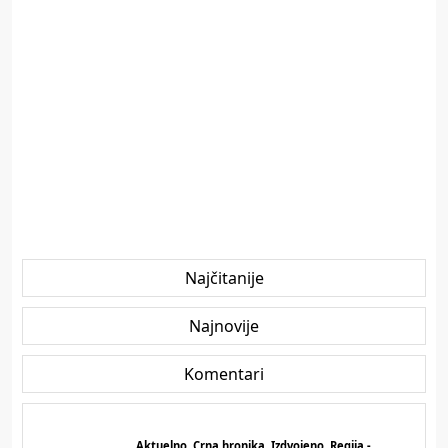
Najčitanije
Najnovije
Komentari