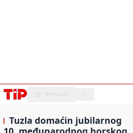
Mobile menu
Navigacija
Tuzla domaćin jubilarnog
10. međunarodnog horskog