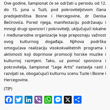
Ove godine, šampionat će se održati u periodu od 12.
do 15. juna u Tuzli, pod pokroviteljstvom člana
predsjedništva Bosne i Hercegovine, dr Denisa
Bećirovića. Pored njega, manifestaciju podržavaju i
mnogi drugi sponzori i pokrovitelji, uključujući lokalne
i međunarodne organizacije koje prepoznaju važnost
ovog kulturnog događaja. Njihova podrška
omogućava realizaciju visokokvalitetnih programa i
aktivnosti koji doprinose promociji horske muzike i
kulturnoj razmjeni. Tako, uz pomoć sponzora i
pokrovitelja, šampionat “Lege Artis” nastavlja rasti i
razvijati se, obogaćujući kulturnu scenu Tuzle i Bosne i
Hercegovine.
(TIP)
Facebook
Twitter
LinkedIn
Viber
WhatsApp
Messenger
X
Share